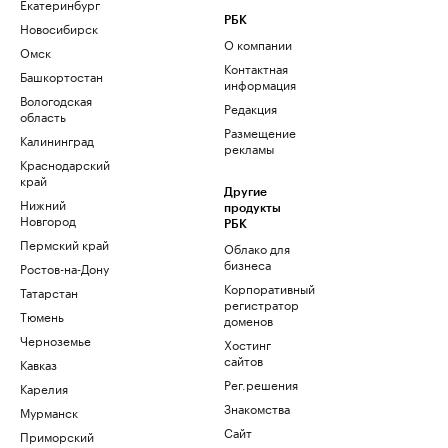
Екатеринбург
РБК
Новосибирск
О компании
Омск
Контактная
Башкортостан
информация
Вологодская
Редакция
область
Размещение
Калининград
рекламы
Краснодарский
край
Другие
Нижний
продукты
Новгород
РБК
Пермский край
Облако для
бизнеса
Ростов-на-Дону
Корпоративный
Татарстан
регистратор
Тюмень
доменов
Черноземье
Хостинг
сайтов
Кавказ
Рег.решения
Карелия
Знакомства
Мурманск
Сайт
Приморский
знакомств