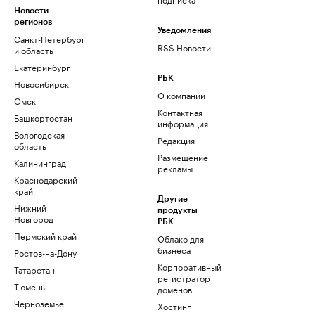
Новости
регионов
Уведомления
Санкт-Петербург
RSS Новости
и область
Екатеринбург
РБК
Новосибирск
О компании
Омск
Контактная
Башкортостан
информация
Вологодская
Редакция
область
Размещение
Калининград
рекламы
Краснодарский
край
Другие
Нижний
продукты
Новгород
РБК
Пермский край
Облако для
бизнеса
Ростов-на-Дону
Корпоративный
Татарстан
регистратор
Тюмень
доменов
Черноземье
Хостинг