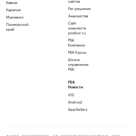
сайтов
Кавказ
Рег.решения
Карелия
Знакомства
Мурманск
Сайт
Приморский
знакомств
край
podbor.ru
РБК
Компании
РБК Курсы
Школа
управления
РБК
РБК
Новости
iOS
Android
AppGallery
© ООО «БИЗНЕСПРЕСС», АО «РОСБИЗНЕСКОНСАЛТИНГ», 1995–