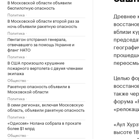
В Московской области объявили
беспилотную опасность
Политика
Древнее к
В Московской области второй раз за
восстанов
ночь объявили ракетную опасность
вблизи к
Политика
председат
Пентагон отстранил генерала,
отвечавшего за помощь Украине и
географич
фланг НАТО
прошедше
Политика
переосмы
В США произошло крушение
пожарного вертолета с двумя членами
экипажа
Целью фо
Общество
восстанов
Ракетную опасность объявили в
Московской области
также че
Политика
форума «R
В семи регионах, включая Московскую
«релокаци
область, объявили ракетную опасность
Политика
«Одиссея» Нолана собрала в прокате
«Аул Хур
более $1 млрд
высоте 18
Общество