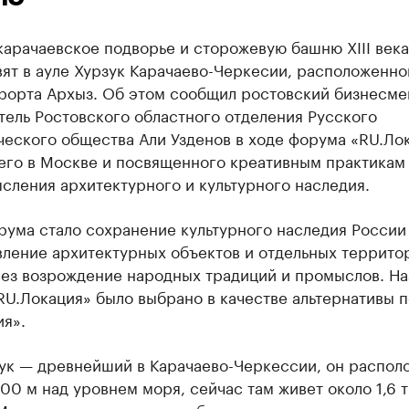
арачаевское подворье и сторожевую башню XIII века
ят в ауле Хурзук Карачаево-Черкесии, расположенно
урорта Архыз. Об этом сообщил ростовский бизнесме
ель Ростовского областного отделения Русского
еского общества Али Узденов в ходе форума «RU.Лок
го в Москве и посвященного креативным практикам
сления архитектурного и культурного наследия.
рума стало сохранение культурного наследия России
ление архитектурных объектов и отдельных территор
рез возрождение народных традиций и промыслов. На
U.Локация» было выбрано в качестве альтернативы п
я».
зук — древнейший в Карачаево-Черкессии, он распол
00 м над уровнем моря, сейчас там живет около 1,6 т