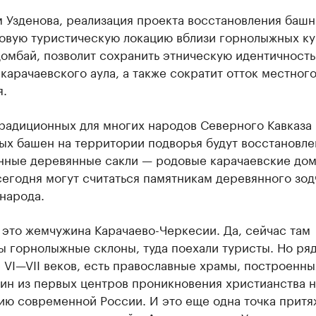
 Узденова, реализация проекта восстановления башн
новую туристическую локацию вблизи горнолыжных к
омбай, позволит сохранить этническую идентичность
карачаевского аула, а также сократит отток местног
я.
радиционных для многих народов Северного Кавказа
ых башен на территории подворья будут восстановл
нные деревянные сакли — родовые карачаевские дом
егодня могут считаться памятникам деревянного зод
народа.
это жемчужина Карачаево-Черкесии. Да, сейчас там
 горнолыжные склоны, туда поехали туристы. Но ря
VI—VII веков, есть православные храмы, построенны
ин из первых центров проникновения христианства н
ию современной России. И это еще одна точка притя