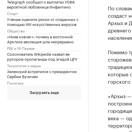
Telegraph сообщил о выплатах УЕФА
вероятной любовнице Инфантино
По словам
Спорт
создаст 
Ученые оценили риски от созданных с
Архыз и Д
помощью ИИ искусственных вирусов
древнего 
Общество
«Ноев ковчег»: почему в восточной
населени
Арктике эволюция шла непрерывно
РБК и УК Первая
Помимо т
Сооснователь Wikipedia назвал ее
сторожев
рупором пропаганды под эгидой ЦРУ
Технологии и медиа
традицио
Зеленский встретился с президентом
которые с
Сербии Вучичем
горского 
Политика
Загрузить еще
«Архыз — 
построены
городище 
века — од
территор