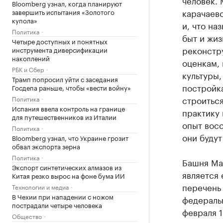
человек.
Bloomberg узнал, когда планируют
карачаевс
завершить испытания «Золотого
купола»
и, что на
Политика
быт и жиз
Четыре доступных и понятных
реконстр
инструмента диверсификации
накоплений
оценкам, 
РБК и Сбер
культуры
Трамп попросил уйти с заседания
постройка
Госдепа раньше, чтобы «вести войну»
строиться
Политика
Испания ввела контроль на границе
практику
для путешественников из Италии
опыт вос
Политика
они будут
Bloomberg узнал, что Украине грозит
обвал экспорта зерна
Политика
Башня Ма
Экспорт синтетических алмазов из
является 
Китая резко вырос на фоне бума ИИ
перечень 
Технологии и медиа
В Чехии при нападении с ножом
федераль
пострадали четыре человека
февраля 1
Общество