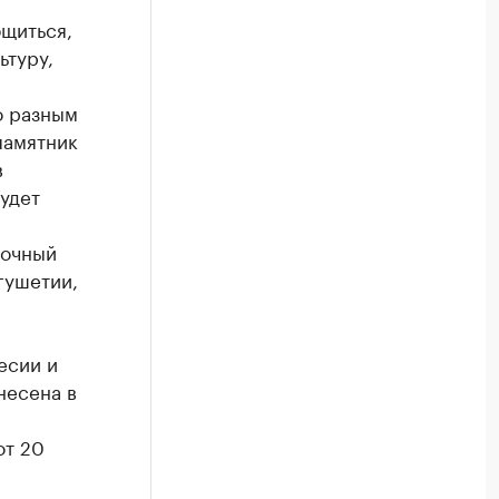
бщиться,
ьтуру,
о разным
памятник
в
удет
точный
гушетии,
есии и
несена в
от 20