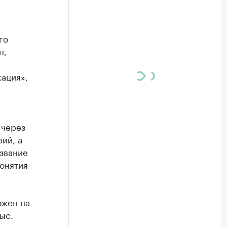
го
н,
ация»,
 через
ий, а
звание
онятия
ожен на
ыс.