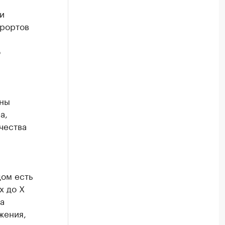
и
урортов
о
ены
а,
чества
дом есть
х до X
а
жения,