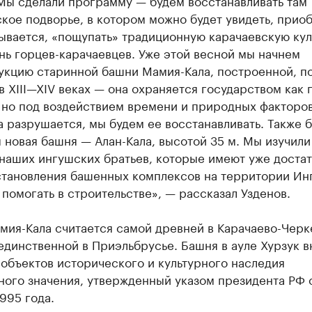
 Мы сделали программу — будем восстанавливать там
кое подворье, в котором можно будет увидеть, прио
зывается, «пощупать» традиционную карачаевскую кул
нь горцев-карачаевцев. Уже этой весной мы начнем
укцию старинной башни Мамия-Кала, построенной, п
в XIII—XIV веках — она охраняется государством как 
, но под воздействием времени и природных факторо
 разрушается, мы будем ее восстанавливать. Также б
 новая башня — Алан-Кала, высотой 35 м. Мы изучили
 наших ингушских братьев, которые имеют уже доста
становления башенных комплексов на территории Ин
 помогать в строительстве», — рассказал Узденов.
мия-Кала считается самой древней в Карачаево-Черк
единственной в Приэльбрусье. Башня в ауле Хурзук в
объектов исторического и культурного наследия
ного значения, утвержденный указом президента РФ 
995 года.