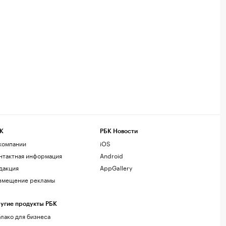
К
РБК Новости
компании
iOS
нтактная информация
Android
дакция
AppGallery
змещение рекламы
угие продукты РБК
лако для бизнеса