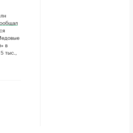
млн
ообщал
ся
«Медовые
» в
5 тыс.,