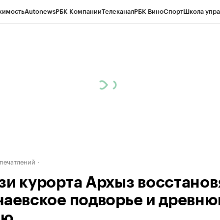
жимость
Autonews
РБК Компании
Телеканал
РБК Вино
Спорт
Школа упра
д
Стиль
Крипто
РБК Бизнес-среда
Дискуссионный клуб
Исследования
К
рагентов
Политика
Экономика
Бизнес
Технологии и медиа
Финансы
Рын
печатлений
зи курорта Архыз восстанов
чаевское подворье и древн
ню