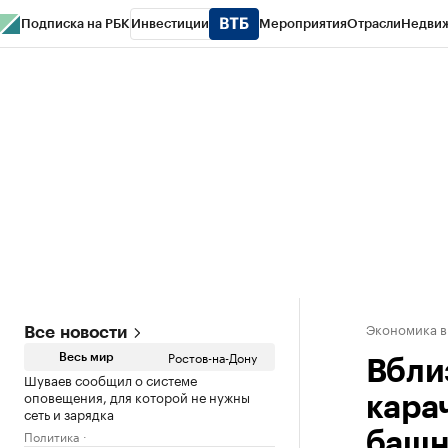
Подписка на РБК
Инвестиции
Мероприятия
Отрасли
Недви
РБК Курсы
РБК Life
Тренды
Визионеры
Национальные проекты
Горо
Спецпроекты СПб
Конференции СПб
Спецпроекты
Проверка конт
Экономика в
Все новости
Ростов-на-Дону
Весь мир
Вбли
Шуваев сообщил о системе
оповещения, для которой не нужны
кара
сеть и зарядка
Политика
баш