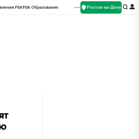
Ростов-на-Дону
вления РБК
РБК Образование
редитные рейтинги
Франшизы
Газета
ок наличной валюты
ят
юю