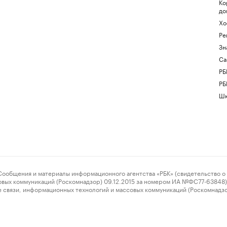
Ко
до
Хо
Ре
Зн
Са
РБ
РБ
Шк
ения и материалы информационного агентства «РБК» (свидетельство о 
овых коммуникаций (Роскомнадзор) 09.12.2015 за номером ИА №ФС77-63848) 
 связи, информационных технологий и массовых коммуникаций (Роскомнадз