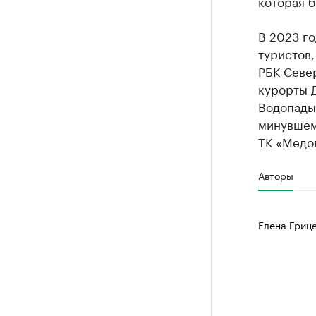
которая б
В 2023 го
туристов,
РБК Севе
курорты 
Водопады»
минувшем 
ТК «Медов
Авторы
Елена Гриц