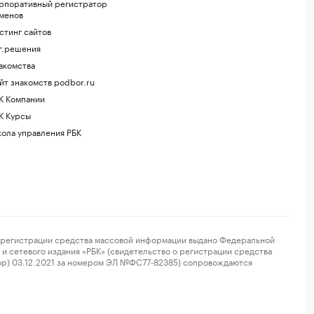
рпоративный регистратор
менов
стинг сайтов
г.решения
акомства
йт знакомств podbor.ru
К Компании
К Курсы
ола управления РБК
регистрации средства массовой информации выдано Федеральной
и сетевого издания «РБК» (свидетельство о регистрации средства
ор) 03.12.2021 за номером ЭЛ №ФС77-82385) сопровождаются