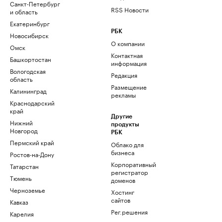
Санкт-Петербург
RSS Новости
и область
Екатеринбург
РБК
Новосибирск
О компании
Омск
Контактная
Башкортостан
информация
Вологодская
Редакция
область
Размещение
Калининград
рекламы
Краснодарский
край
Другие
Нижний
продукты
Новгород
РБК
Пермский край
Облако для
бизнеса
Ростов-на-Дону
Корпоративный
Татарстан
регистратор
Тюмень
доменов
Черноземье
Хостинг
сайтов
Кавказ
Рег.решения
Карелия