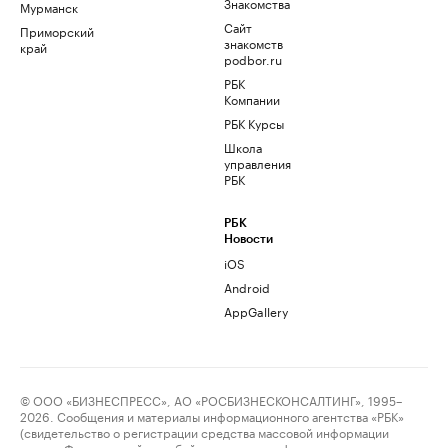
Знакомства
Мурманск
Сайт
Приморский
знакомств
край
podbor.ru
РБК
Компании
РБК Курсы
Школа
управления
РБК
РБК
Новости
iOS
Android
AppGallery
© ООО «БИЗНЕСПРЕСС», АО «РОСБИЗНЕСКОНСАЛТИНГ», 1995–
2026. Сообщения и материалы информационного агентства «РБК»
(свидетельство о регистрации средства массовой информации
выдано Федеральной службой по надзору в сфере связи,