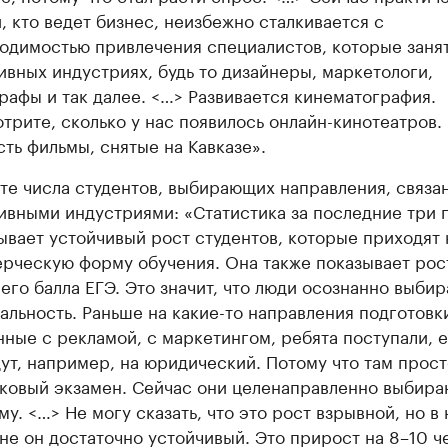
, кто ведет бизнес, неизбежно сталкивается с
одимостью привлечения специалистов, которые заня
ивных индустриях, будь то дизайнеры, маркетологи,
рафы и так далее. <…> Развивается кинематография.
трите, сколько у нас появилось онлайн-кинотеатров.
сть фильмы, снятые на Кавказе».
те числа студентов, выбирающих направления, связа
ивными индустриями: «Статистика за последние три 
ывает устойчивый рост студентов, которые приходят 
рческую форму обучения. Она также показывает рос
его балла ЕГЭ. Это значит, что люди осознанно выби
альность. Раньше на какие-то направления подготовк
нные с рекламой, с маркетингом, ребята поступали, 
ут, например, на юридический. Потому что там прост
ковый экзамен. Сейчас они целенаправленно выбира
му. <…> Не могу сказать, что это рост взрывной, но в
не он достаточно устойчивый. Это прирост на 8–10 ч