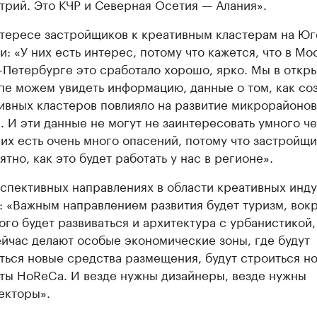
трий. Это КЧР и Северная Осетия — Алания».
тересе застройщиков к креативным кластерам на Юг
и: «У них есть интерес, потому что кажется, что в Мо
-Петербурге это сработало хорошо, ярко. Мы в откр
пе можем увидеть информацию, данные о том, как со
ивных кластеров повлияло на развитие микрорайонов
. И эти данные не могут не заинтересовать умного че
них есть очень много опасений, потому что застройщи
ятно, как это будет работать у нас в регионе».
спективных направлениях в области креативных инду
 «Важным направлением развития будет туризм, вок
ого будет развиваться и архитектура с урбанистикой,
ейчас делают особые экономические зоны, где будут
ться новые средства размещения, будут строиться н
ты HoReCa. И везде нужны дизайнеры, везде нужны
екторы».