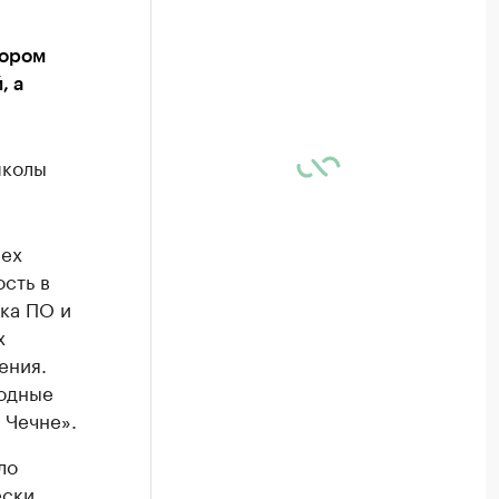
тором
, а
школы
сех
сть в
тка ПО и
х
ения.
родные
 Чечне».
ло
ески