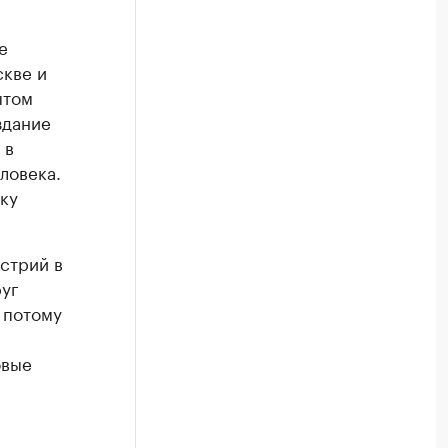
е
скве и
ытом
здание
 в
ловека.
ку
стрий в
руг
 потому
овые