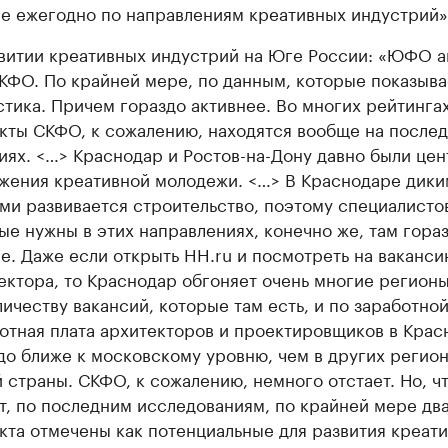
е ежегодно по направлениям креативных индустрий»
витии креативных индустрий на Юге России: «ЮФО а
КФО. По крайней мере, по данным, которые показыва
стика. Причем гораздо активнее. Во многих рейтинга
кты СКФО, к сожалению, находятся вообще на после
иях. <…> Краснодар и Ростов-на-Дону давно были це
жения креативной молодежи. <…> В Краснодаре дики
ми развивается строительство, поэтому специалисто
ые нужны в этих направлениях, конечно же, там гора
е. Даже если открыть HH.ru и посмотреть на ваканси
ектора, то Краснодар обгоняет очень многие регион
личеству вакансий, которые там есть, и по заработной
отная плата архитекторов и проектировщиков в Крас
до ближе к московскому уровню, чем в других регио
 страны. СКФО, к сожалению, немного отстает. Но, ч
т, по последним исследованиям, по крайней мере дв
кта отмечены как потенциальные для развития креат