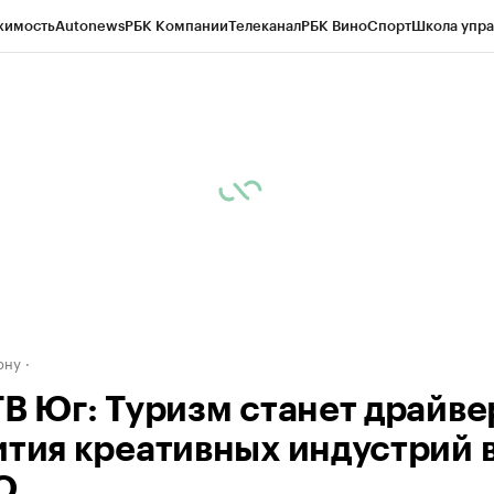
жимость
Autonews
РБК Компании
Телеканал
РБК Вино
Спорт
Школа упра
д
Стиль
Крипто
РБК Бизнес-среда
Дискуссионный клуб
Исследования
К
рагентов
Политика
Экономика
Бизнес
Технологии и медиа
Финансы
Рын
ону
ТВ Юг: Туризм станет драйв
ития креативных индустрий 
О