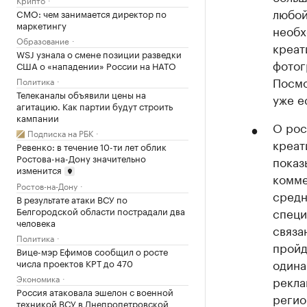
любой
CMO: чем занимается директор по
маркетингу
необх
Образование
креат
WSJ узнала о смене позиции разведки
фотог
США о «нападении» России на НАТО
Посмо
Политика
Телеканалы объявили цены на
уже е
агитацию. Как партии будут строить
кампании
О рос
Подписка на РБК
креат
Ревенко: в течение 10-ти лет облик
Ростова-на-Дону значительно
показ
изменится
комме
Ростов-на-Дону
средн
В результате атаки ВСУ по
специ
Белгородской области пострадали два
человека
связа
Политика
пройд
Вице-мэр Ефимов сообщил о росте
одина
числа проектов КРТ до 470
Экономика
рекла
Россия атаковала эшелон с военной
регио
техникой ВСУ в Днепропетровской