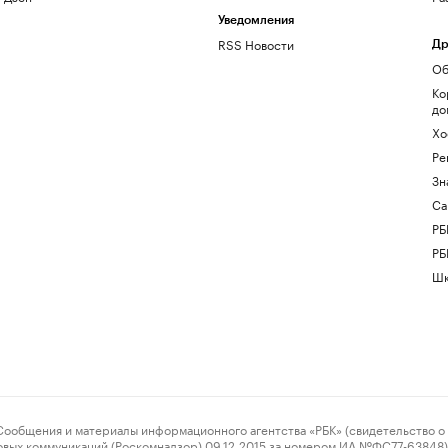
Уведомления
RSS Новости
Др
Об
Ко
до
Хо
Ре
Зн
Са
РБ
РБ
Шк
ения и материалы информационного агентства «РБК» (свидетельство о 
овых коммуникаций (Роскомнадзор) 09.12.2015 за номером ИА №ФС77-63848) 