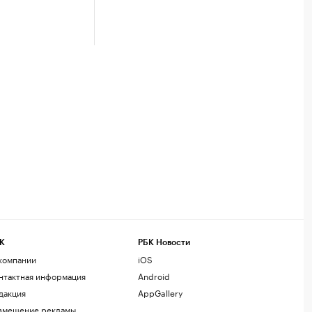
К
РБК Новости
компании
iOS
нтактная информация
Android
дакция
AppGallery
змещение рекламы