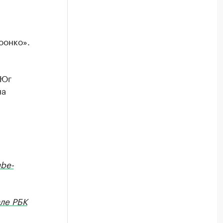
оонко».
 Юг
на
be-
але РБК