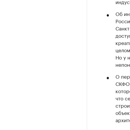
индус
Об ин
Росси
Санкт
досту
креат
целом
Но у 
непон
О пер
СКФО:
котор
что с
строи
объек
архит