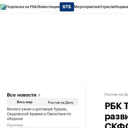
Подписка на РБК
Инвестиции
Мероприятия
Отрасли
Недви
РБК Курсы
РБК Life
Тренды
Визионеры
Национальные проекты
Горо
Спецпроекты СПб
Конференции СПб
Спецпроекты
Проверка конт
Ростов-на-Д
Все новости
Ростов-на-Дону
Весь мир
РБК 
Reuters узнал о договоре Турции,
Саудовской Аравии и Пакистана по
разв
обороне
Политика
СКФ