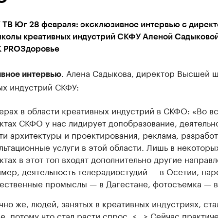
 ТВ Юг 28 февраля: эксклюзивное интервью с дирек
колы креативных индустрий СКФУ Аленой Садыковой
К PROЗдоровье
. Алена Садыкова, директор Высшей 
вное интервью
ых индустрий СКФУ:
ерах в области креативных индустрий в СКФО: «Во в
ктах СКФО у нас лидирует допобразование, деятельно
ти архитектуры и проектирования, реклама, разрабо
льтационные услуги в этой области. Лишь в некоторы
ктах в этот топ входят дополнительно другие направл
мер, деятельность телерадиостудий — в Осетии, на
ественные промыслы — в Дагестане, фотосъемка — в
чно же, людей, занятых в креативных индустриях, ста
е, потому что стал расти спрос. <…> Сейчас практич