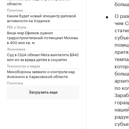
больш
области
Политика
О раз
Каким будет новый эпицентр деловой
активности на Ходынке
чем С
РБК и Stone
стати
Вице-мэр Ефимов оценил
субъе
градостроительный потенциал Москвы
в 400 млн кв. м
позиц
Экономика
притя
Суд в США обязал Meta выплатить $942
темпа
млн из-за вреда детям в соцсетях
котор
Технологии и медиа
Минобороны заявило о контроле над
больш
Анискино в Харьковской области
архит
Политика
по ко
Загрузить еще
Зараб
гораз
нашей
радуе
субъе