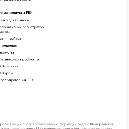
угие продукты РБК
лако для бизнеса
рпоративный регистратор
менов
стинг сайтов
г.решения
акомства
йт знакомств podbor.ru
К Компании
К Курсы
ола управления РБК
регистрации средства массовой информации выдано Федеральной
и сетевого издания «РБК» (свидетельство о регистрации средства