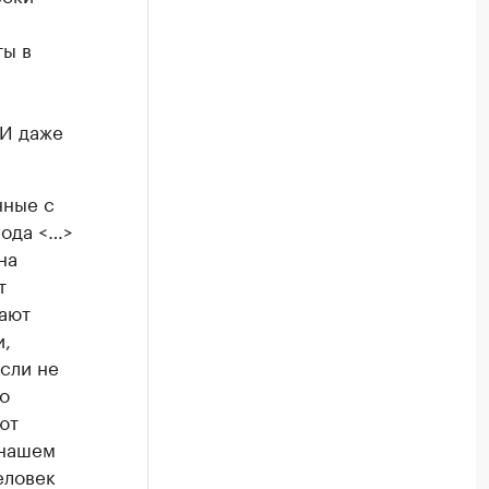
ты в
 И даже
нные с
года <…>
на
т
рают
и,
если не
о
ют
 нашем
еловек