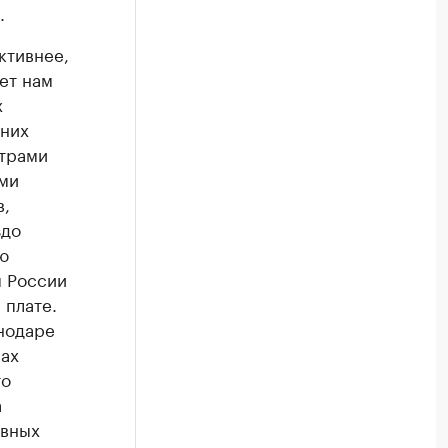
.
ктивнее,
ет нам
х
дних
нтрами
ми
в,
здо
ю
ы России
 плате.
нодаре
нах
то
а
ивных