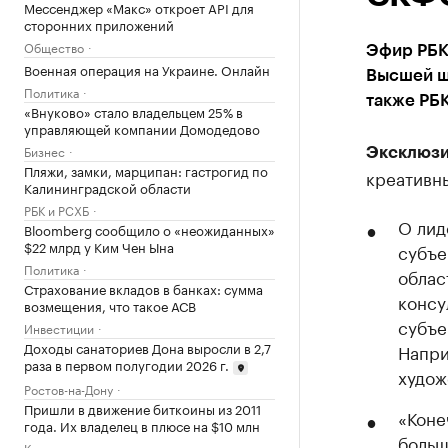
Мессенджер «Макс» откроет API для
сторонних приложений
Общество
Эфир РБК
Военная операция на Украине. Онлайн
Высшей ш
Политика
также РБ
«Внуково» стало владельцем 25% в
управляющей компании Домодедово
Бизнес
Эксклюзи
Пляжи, замки, марципан: гастрогид по
креативн
Калининградской области
РБК и РСХБ
О лид
Bloomberg сообщило о «неожиданных»
$22 млрд у Ким Чен Ына
субъе
Политика
облас
Страхование вкладов в банках: сумма
консу
возмещения, что такое АСВ
субъе
Инвестиции
Доходы санаториев Дона выросли в 2,7
Напри
раза в первом полугодии 2026 г.
худож
Ростов-на-Дону
Пришли в движение биткоины из 2011
«Коне
года. Их владелец в плюсе на $10 млн
больш
Крипто