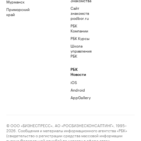
Знакомства
Мурманск
Сайт
Приморский
знакомств
край
podbor.ru
РБК
Компании
РБК Курсы
Школа
управления
РБК
РБК
Новости
iOS
Android
AppGallery
© ООО «БИЗНЕСПРЕСС», АО «РОСБИЗНЕСКОНСАЛТИНГ», 1995–
2026. Сообщения и материалы информационного агентства «РБК»
(свидетельство о регистрации средства массовой информации
выдано Федеральной службой по надзору в сфере связи,