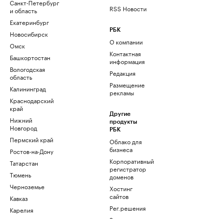
Санкт-Петербург
RSS Новости
и область
Екатеринбург
РБК
Новосибирск
О компании
Омск
Контактная
Башкортостан
информация
Вологодская
Редакция
область
Размещение
Калининград
рекламы
Краснодарский
край
Другие
Нижний
продукты
Новгород
РБК
Пермский край
Облако для
бизнеса
Ростов-на-Дону
Корпоративный
Татарстан
регистратор
Тюмень
доменов
Черноземье
Хостинг
сайтов
Кавказ
Рег.решения
Карелия