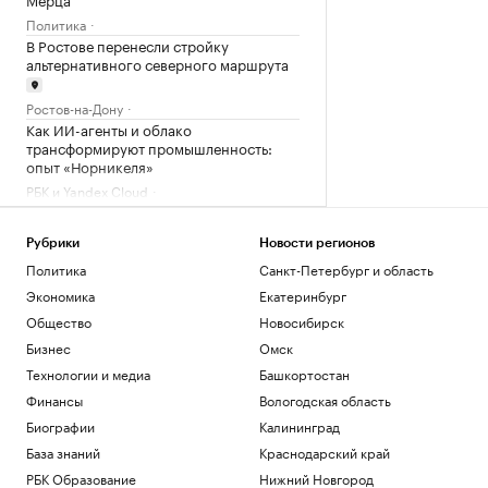
Политика
В Ростове перенесли стройку
альтернативного северного маршрута
Ростов-на-Дону
Как ИИ-агенты и облако
трансформируют промышленность:
опыт «Норникеля»
РБК и Yandex Cloud
Три крупных порта Китая
приостановили работу из-за
Рубрики
Новости регионов
надвигающегося тайфуна
Политика
Санкт-Петербург и область
Экономика
В России вырос спрос на аппаратные
Экономика
Екатеринбург
криптокошельки. В чем дело
Общество
Новосибирск
Крипто
Бизнес
Омск
Эксперты объяснили, зачем взрослым
Технологии и медиа
Башкортостан
получать дополнительное
образование
Финансы
Вологодская область
РАДИО
Общество
Биографии
Калининград
База знаний
Краснодарский край
Загрузить еще
РБК Образование
Нижний Новгород