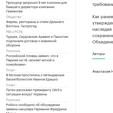
Прокурор запросил 9 лет колонии для
требован
бывшего директора компании
Газманова
Как ране
Общество
Фермы, рестораны и отели Дальнего
утвержде
Востока. Гастрогид
наследия
РБК и РСХБ
сохранен
Турция, Саудовская Аравия и Пакистан
подписали договор о взаимной
Объедине
обороне
Политика
Авторы
Российский пловец заявил, что в
Париже на ЧЕ «воняет мочой и
помойками»
Спорт
Анастасия 
В Москве простились с легендарным
баскетболистом Иваном Едешко
Спорт
Путин рассказал президенту ОАЭ о
ситуации вокруг Украины
Политика
Politico сообщило об обсуждении
замены канцлера Германии Фридриха
Мерца