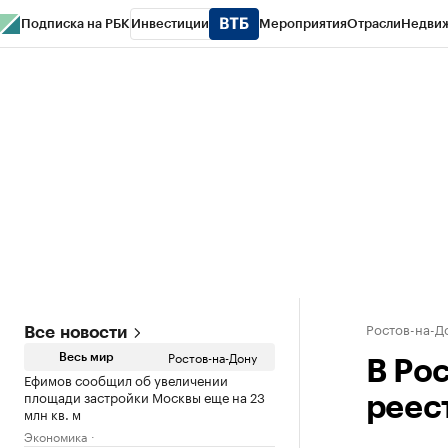
Подписка на РБК
Инвестиции
Мероприятия
Отрасли
Недви
РБК Курсы
РБК Life
Тренды
Визионеры
Национальные проекты
Горо
Спецпроекты СПб
Конференции СПб
Спецпроекты
Проверка конт
Ростов-на-Д
Все новости
Ростов-на-Дону
Весь мир
В Ро
Ефимов сообщил об увеличении
площади застройки Москвы еще на 23
реес
млн кв. м
Экономика