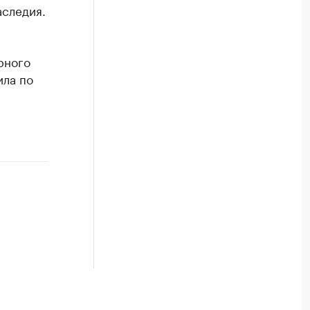
аследия.
рного
ила по