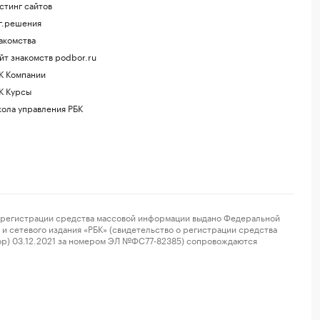
стинг сайтов
г.решения
акомства
йт знакомств podbor.ru
К Компании
К Курсы
ола управления РБК
регистрации средства массовой информации выдано Федеральной
и сетевого издания «РБК» (свидетельство о регистрации средства
ор) 03.12.2021 за номером ЭЛ №ФС77-82385) сопровождаются