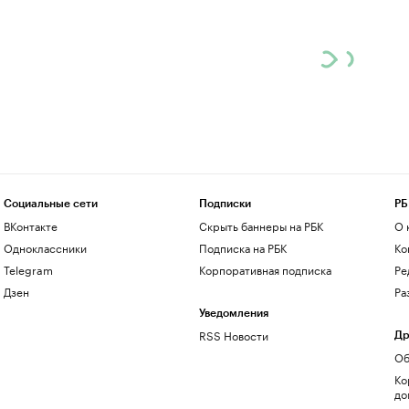
Социальные сети
Подписки
РБ
ВКонтакте
Скрыть баннеры на РБК
О 
Одноклассники
Подписка на РБК
Ко
Telegram
Корпоративная подписка
Ре
Дзен
Ра
Уведомления
RSS Новости
Др
Об
Ко
до