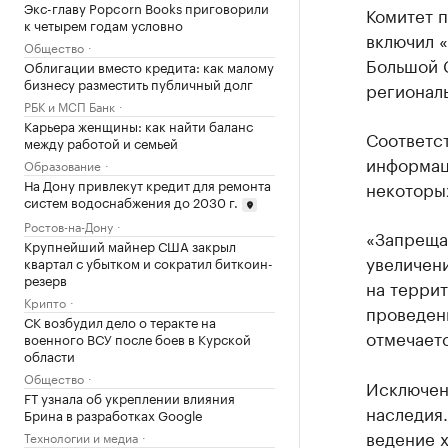
Экс-главу Popcorn Books приговорили
Комитет п
к четырем годам условно
включил «
Общество
Большой С
Облигации вместо кредита: как малому
бизнесу разместить публичный долг
региональ
РБК и МСП Банк
Карьера женщины: как найти баланс
Соответс
между работой и семьей
информац
Образование
На Дону привлекут кредит для ремонта
некоторых
систем водоснабжения до 2030 г.
Ростов-на-Дону
«Запрещае
Крупнейший майнер США закрыл
увеличен
квартал с убытком и сократил биткоин-
резерв
на террит
Крипто
проведен
СК возбудил дело о теракте на
отмечаетс
военного ВСУ после боев в Курской
области
Общество
Исключени
FT узнала об укреплении влияния
наследия.
Брина в разработках Google
ведение 
Технологии и медиа