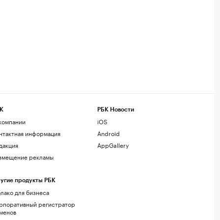
К
РБК Новости
компании
iOS
нтактная информация
Android
дакция
AppGallery
змещение рекламы
угие продукты РБК
лако для бизнеса
рпоративный регистратор
менов