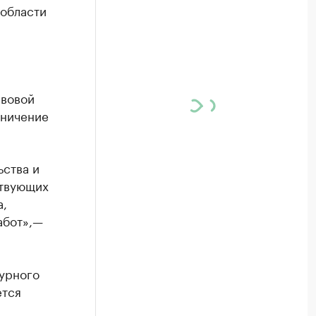
 области
авовой
аничение
ьства и
ствующих
а,
абот»,—
турного
ется