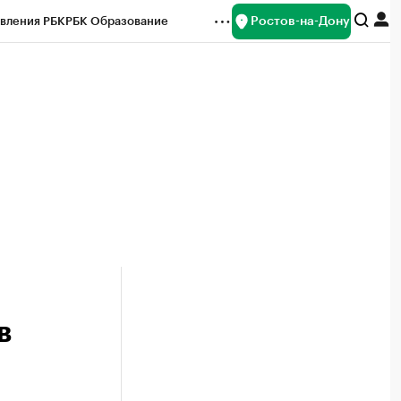
Ростов-на-Дону
вления РБК
РБК Образование
редитные рейтинги
Франшизы
Газета
ок наличной валюты
в