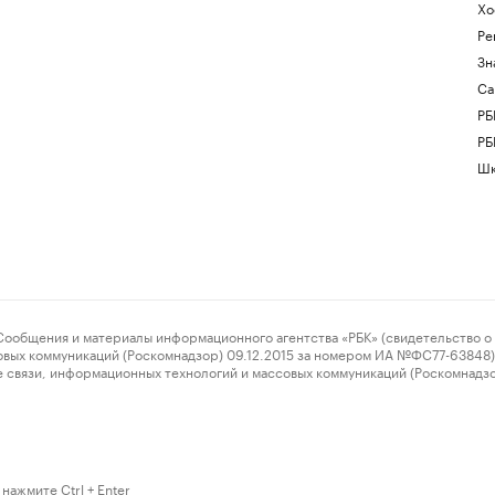
Хо
Ре
Зн
Са
РБ
РБ
Шк
ения и материалы информационного агентства «РБК» (свидетельство о 
овых коммуникаций (Роскомнадзор) 09.12.2015 за номером ИА №ФС77-63848) 
 связи, информационных технологий и массовых коммуникаций (Роскомнадз
нажмите Ctrl + Enter