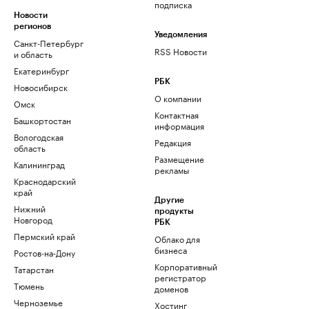
подписка
Новости
регионов
Уведомления
Санкт-Петербург
RSS Новости
и область
Екатеринбург
РБК
Новосибирск
О компании
Омск
Контактная
Башкортостан
информация
Вологодская
Редакция
область
Размещение
Калининград
рекламы
Краснодарский
край
Другие
Нижний
продукты
Новгород
РБК
Пермский край
Облако для
бизнеса
Ростов-на-Дону
Корпоративный
Татарстан
регистратор
Тюмень
доменов
Черноземье
Хостинг