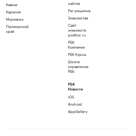
сайтов
Кавказ
Рег.решения
Карелия
Знакомства
Мурманск
Сайт
Приморский
знакомств
край
podbor.ru
РБК
Компании
РБК Курсы
Школа
управления
РБК
РБК
Новости
iOS
Android
AppGallery