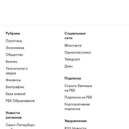
Рубрики
Социальные
сети
Политика
ВКонтакте
Экономика
Одноклассники
Общество
Telegram
Бизнес
Дзен
Технологии и
медиа
Финансы
Подписки
Скрыть баннеры
Биографии
на РБК
База знаний
Подписка на РБК
РБК Образование
Корпоративная
подписка
Новости
регионов
Уведомления
Санкт-Петербург
RSS Новости
и область