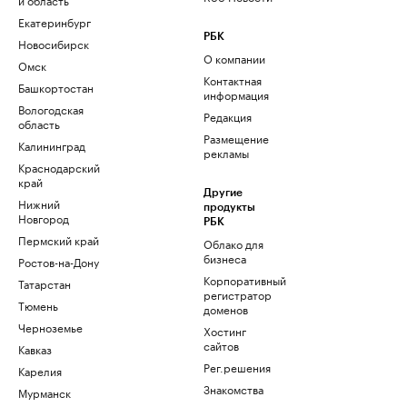
Екатеринбург
РБК
Новосибирск
О компании
Омск
Контактная
Башкортостан
информация
Вологодская
Редакция
область
Размещение
Калининград
рекламы
Краснодарский
край
Другие
Нижний
продукты
Новгород
РБК
Пермский край
Облако для
бизнеса
Ростов-на-Дону
Корпоративный
Татарстан
регистратор
Тюмень
доменов
Черноземье
Хостинг
сайтов
Кавказ
Рег.решения
Карелия
Знакомства
Мурманск