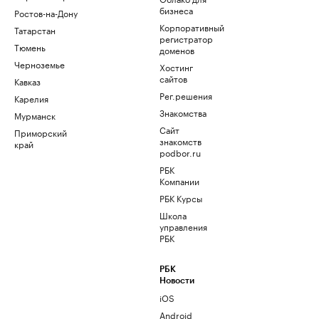
бизнеса
Ростов-на-Дону
Корпоративный
Татарстан
регистратор
Тюмень
доменов
Черноземье
Хостинг
сайтов
Кавказ
Рег.решения
Карелия
Знакомства
Мурманск
Сайт
Приморский
знакомств
край
podbor.ru
РБК
Компании
РБК Курсы
Школа
управления
РБК
РБК
Новости
iOS
Android