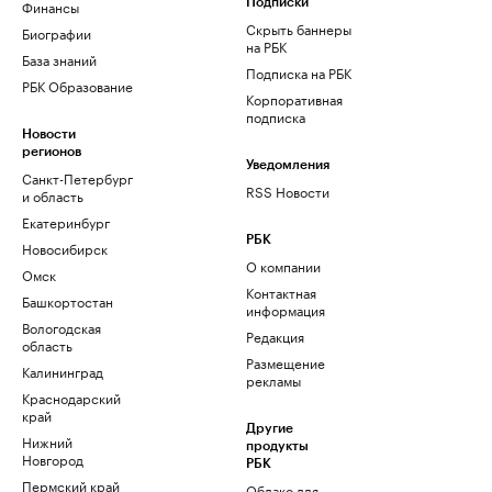
Финансы
Подписки
Скрыть баннеры
Биографии
на РБК
База знаний
Подписка на РБК
РБК Образование
Корпоративная
подписка
Новости
регионов
Уведомления
Санкт-Петербург
RSS Новости
и область
Екатеринбург
РБК
Новосибирск
О компании
Омск
Контактная
Башкортостан
информация
Вологодская
Редакция
область
Размещение
Калининград
рекламы
Краснодарский
край
Другие
Нижний
продукты
Новгород
РБК
Пермский край
Облако для