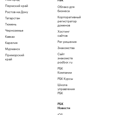
РБК
Пермский край
Облако для
бизнеса
Ростов-на-Дону
Корпоративный
Татарстан
регистратор
Тюмень
доменов
Черноземье
Хостинг
сайтов
Кавказ
Рег.решения
Карелия
Знакомства
Мурманск
Сайт
Приморский
знакомств
край
podbor.ru
РБК
Компании
РБК Курсы
Школа
управления
РБК
РБК
Новости
iOS