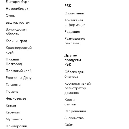
Екатеринбург
РБК
Новосибирск
О компании
Омск
Контактная
Башкортостан
информация
Вологодская
Редакция
область
Размещение
Калининград
рекламы
Краснодарский
край
Другие
Нижний
продукты
Новгород
РБК
Пермский край
Облако для
бизнеса
Ростов-на-Дону
Корпоративный
Татарстан
регистратор
Тюмень
доменов
Черноземье
Хостинг
сайтов
Кавказ
Рег.решения
Карелия
Знакомства
Мурманск
Сайт
Приморский
знакомств