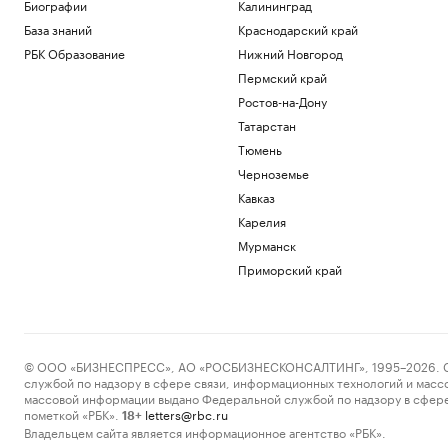
Биографии
Калининград
Политика
База знаний
Краснодарский край
Минпромторг сообщил об изучении
властями идей по поддержке селлеров
РБК Образование
Нижний Новгород
WB
Пермский край
Бизнес
Ростов-на-Дону
Александр Усик заявил, что у него есть
«два варианта» для прощального боя
Татарстан
Спорт
Тюмень
Что такое медленная жизнь и какую
Черноземье
роль в этом играет дерево
Кавказ
РБК и Старквуд
Карелия
Метеоролог рассказала о погоде в
Москве на выходных
Мурманск
Общество
Приморский край
Загрузить еще
© ООО «БИЗНЕСПРЕСС», АО «РОСБИЗНЕСКОНСАЛТИНГ», 1995–2026. Сообщ
службой по надзору в сфере связи, информационных технологий и масс
массовой информации выдано Федеральной службой по надзору в сфере
пометкой «РБК».
letters@rbc.ru
18+
Владельцем сайта является информационное агентство «РБК».