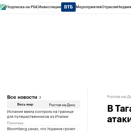
Подписка на РБК
Инвестиции
Мероприятия
Отрасли
Недви
РБК Курсы
РБК Life
Тренды
Визионеры
Национальные проекты
Горо
Спецпроекты СПб
Конференции СПб
Спецпроекты
Проверка конт
Ростов-на-Д
Все новости
Ростов-на-Дону
Весь мир
В Та
Испания ввела контроль на границе
для путешественников из Италии
атак
Политика
Bloomberg узнал, что Украине грозит