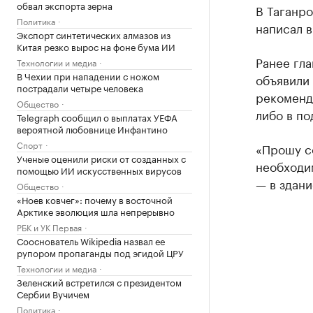
обвал экспорта зерна
В Таганро
Политика
написал в
Экспорт синтетических алмазов из
Китая резко вырос на фоне бума ИИ
Ранее гла
Технологии и медиа
В Чехии при нападении с ножом
объявили 
пострадали четыре человека
рекоменд
Общество
либо в по
Telegraph сообщил о выплатах УЕФА
вероятной любовнице Инфантино
Спорт
«Прошу с
Ученые оценили риски от созданных с
необходим
помощью ИИ искусственных вирусов
— в здани
Общество
«Ноев ковчег»: почему в восточной
Арктике эволюция шла непрерывно
РБК и УК Первая
Сооснователь Wikipedia назвал ее
рупором пропаганды под эгидой ЦРУ
Технологии и медиа
Зеленский встретился с президентом
Сербии Вучичем
Политика