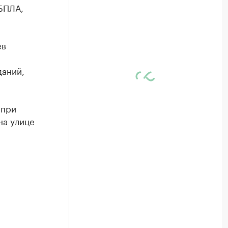
 БПЛА,
.
ев
даний,
 при
на улице