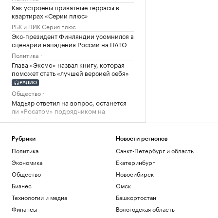
Как устроены приватные террасы в
квартирах «Серии плюс»
РБК и ПИК Серия плюс
Экс-президент Финляндии усомнился в
сценарии нападения России на НАТО
Политика
Глава «Эксмо» назвал книгу, которая
поможет стать «лучшей версией себя»
РАДИО
Общество
Мадьяр ответил на вопрос, останется
ли «Росатом» подрядчиком на
«Пакш-2»
Политика
Росфинмониторинг рассказал, как
Рубрики
Новости регионов
помог выявить криптомошенников в
Политика
Санкт-Петербург и область
Москве
Экономика
Екатеринбург
Политика
Общество
Новосибирск
Андреева проиграла 34-й ракетке мира
в третьем круге турнира в Торонто
Бизнес
Омск
Спорт
Технологии и медиа
Башкортостан
РПЦ ответила на призыв уйти из
Финансы
Вологодская область
Африки