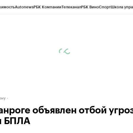
жимость
Autonews
РБК Компании
Телеканал
РБК Вино
Спорт
Школа упра
д
Стиль
Крипто
РБК Бизнес-среда
Дискуссионный клуб
Исследования
К
рагентов
Политика
Экономика
Бизнес
Технологии и медиа
Финансы
Рын
ону
ганроге объявлен отбой угро
и БПЛА