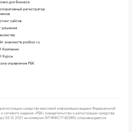
лако для бизнеса
рпоративный регистратор
менов
стинг сайтов
г.решения
акомства
йт знакомств podbor.ru
К Компании
К Курсы
ола управления РБК
регистрации средства массовой информации выдано Федеральной
и сетевого издания «РБК» (свидетельство о регистрации средства
ор) 03.12.2021 за номером ЭЛ №ФС77-82385) сопровождаются