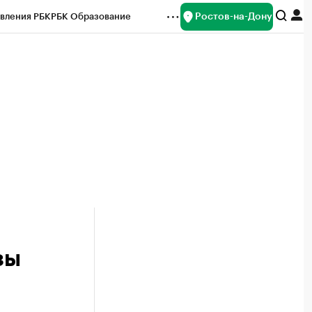
Ростов-на-Дону
вления РБК
РБК Образование
редитные рейтинги
Франшизы
Газета
ок наличной валюты
зы