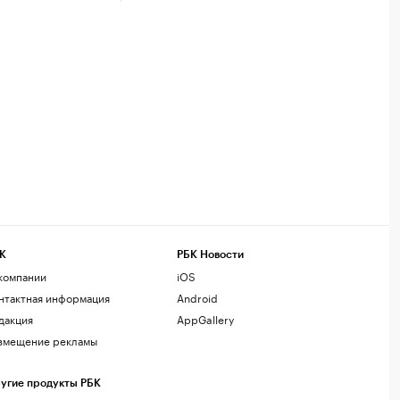
К
РБК Новости
компании
iOS
нтактная информация
Android
дакция
AppGallery
змещение рекламы
угие продукты РБК