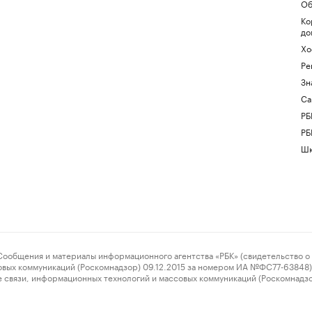
Об
Ко
до
Хо
Ре
Зн
Са
РБ
РБ
Шк
ения и материалы информационного агентства «РБК» (свидетельство о 
овых коммуникаций (Роскомнадзор) 09.12.2015 за номером ИА №ФС77-63848) 
 связи, информационных технологий и массовых коммуникаций (Роскомнадз