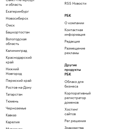
RSS Новости
и область
Екатеринбург
РБК
Новосибирск
О компании
Омск
Контактная
Башкортостан
информация
Вологодская
Редакция
область
Размещение
Калининград
рекламы
Краснодарский
край
Другие
Нижний
продукты
Новгород
РБК
Пермский край
Облако для
бизнеса
Ростов-на-Дону
Корпоративный
Татарстан
регистратор
Тюмень
доменов
Черноземье
Хостинг
сайтов
Кавказ
Рег.решения
Карелия
Знакомства
Мурманск