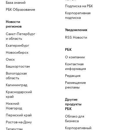
База знаний
Подписка на РБК
РБК Образование
Корпоративная
подписка
Новости
регионов
Уведомления
Санкт-Петербург
RSS Новости
и область
Екатеринбург
РБК
Новосибирск
О компании
Омск
Контактная
Башкортостан
информация
Вологодская
Редакция
область
Размещение
Калининград
рекламы
Краснодарский
край
Другие
Нижний
продукты
Новгород
РБК
Пермский край
Облако для
бизнеса
Ростов-на-Дону
Корпоративный
Татарстан