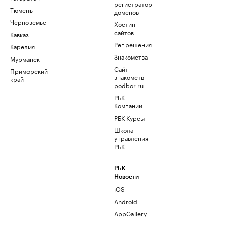
регистратор
Тюмень
доменов
Черноземье
Хостинг
сайтов
Кавказ
Рег.решения
Карелия
Знакомства
Мурманск
Сайт
Приморский
знакомств
край
podbor.ru
РБК
Компании
РБК Курсы
Школа
управления
РБК
РБК
Новости
iOS
Android
AppGallery