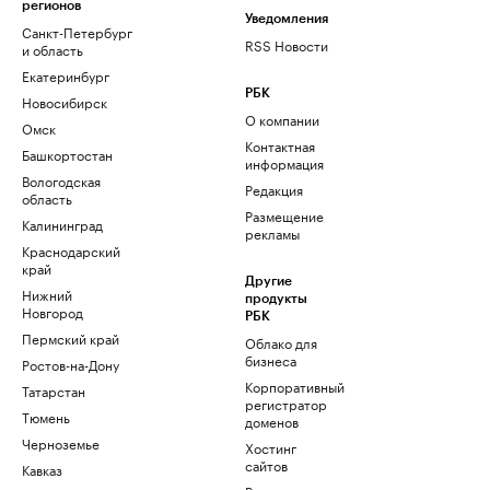
регионов
Уведомления
Санкт-Петербург
RSS Новости
и область
Екатеринбург
РБК
Новосибирск
О компании
Омск
Контактная
Башкортостан
информация
Вологодская
Редакция
область
Размещение
Калининград
рекламы
Краснодарский
край
Другие
Нижний
продукты
Новгород
РБК
Пермский край
Облако для
бизнеса
Ростов-на-Дону
Корпоративный
Татарстан
регистратор
Тюмень
доменов
Черноземье
Хостинг
сайтов
Кавказ