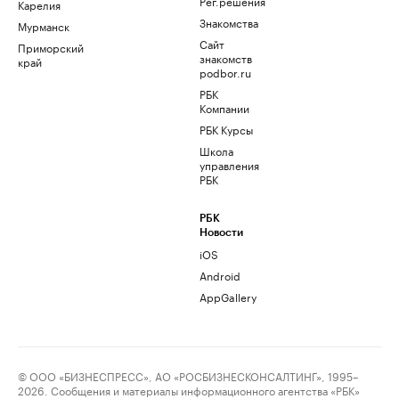
Рег.решения
Карелия
Знакомства
Мурманск
Сайт
Приморский
знакомств
край
podbor.ru
РБК
Компании
РБК Курсы
Школа
управления
РБК
РБК
Новости
iOS
Android
AppGallery
© ООО «БИЗНЕСПРЕСС», АО «РОСБИЗНЕСКОНСАЛТИНГ», 1995–
2026. Сообщения и материалы информационного агентства «РБК»