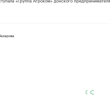
ступала «Группа Агроком» донского предпринимател
Назарова