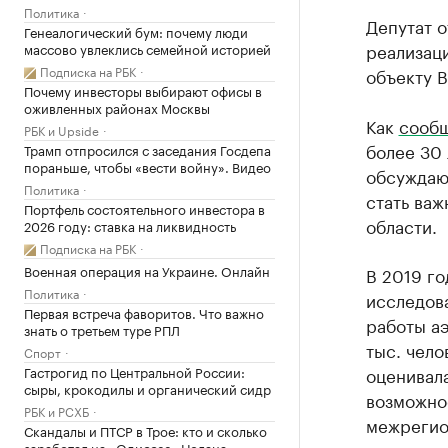
Политика
Депутат о
Генеалогический бум: почему люди
реализац
массово увлеклись семейной историей
Подписка на РБК
объекту В
Почему инвесторы выбирают офисы в
оживленных районах Москвы
Как
сооб
РБК и Upside
более 30 
Трамп отпросился с заседания Госдепа
пораньше, чтобы «вести войну». Видео
обсуждают
Политика
стать важ
Портфель состоятельного инвестора в
области.
2026 году: ставка на ликвидность
Подписка на РБК
Военная операция на Украине. Онлайн
В 2019 г
Политика
исследов
Первая встреча фаворитов. Что важно
работы а
знать о третьем туре РПЛ
тыс. чело
Спорт
Гастрогид по Центральной России:
оценивала
сыры, крокодилы и органический сидр
возможнос
РБК и РСХБ
межрегио
Скандалы и ПТСР в Трое: кто и сколько
заработал на «Одиссее» Нолана