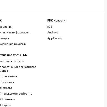
К
РБК Новости
компании
iOS
нтактная информация
Android
дакция
AppGallery
змещение рекламы
угие продукты РБК
лако для бизнеса
рпоративный регистратор
менов
стинг сайтов
г.решения
акомства
йт знакомств podbor.ru
К Компании
К Курсы