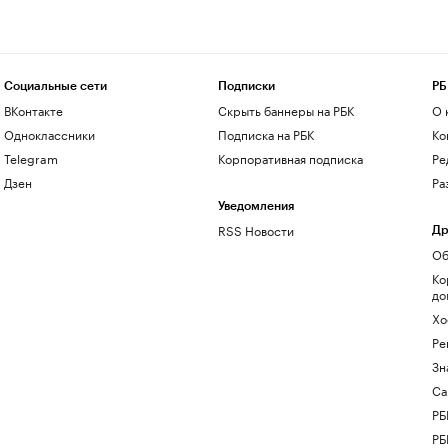
Социальные сети
Подписки
РБ
ВКонтакте
Скрыть баннеры на РБК
О 
Одноклассники
Подписка на РБК
Ко
Telegram
Корпоративная подписка
Ре
Дзен
Ра
Уведомления
RSS Новости
Др
Об
Ко
до
Хо
Ре
Зн
Са
РБ
РБ