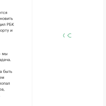
ется
новить
щил РБК
орту и
— мы
адача.
а быть
ем
попал
ра,
,