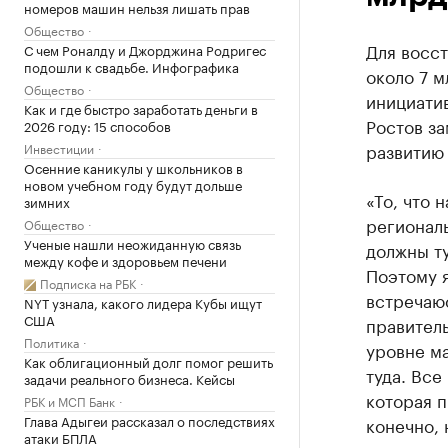
номеров машин нельзя лишать прав
Общество
Для восс
С чем Роналду и Джорджина Родригес
подошли к свадьбе. Инфографика
около 7 м
Общество
инициати
Как и где быстро заработать деньги в
Ростов за
2026 году: 15 способов
развитию
Инвестиции
Осенние каникулы у школьников в
новом учебном году будут дольше
«То, что 
зимних
регионал
Общество
Ученые нашли неожиданную связь
должны ту
между кофе и здоровьем печени
Поэтому 
Подписка на РБК
встречаюс
NYT узнала, какого лидера Кубы ищут
США
правитель
Политика
уровне ма
Как облигационный долг помог решить
туда. Все
задачи реального бизнеса. Кейсы
которая п
РБК и МСП Банк
Глава Адыгеи рассказал о последствиях
конечно, 
атаки БПЛА