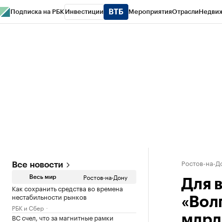
Подписка на РБК
Инвестиции
Мероприятия
Отрасли
Недви
РБК Курсы
РБК Life
Тренды
Визионеры
Национальные проекты
Горо
Спецпроекты СПб
Конференции СПб
Спецпроекты
Проверка конт
Ростов-на-Д
Все новости
Ростов-на-Дону
Весь мир
Для 
Как сохранить средства во времена
нестабильности рынков
«Вол
РБК и Сбер
ВС счел, что за магнитные рамки
млрд