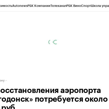
жимость
Autonews
РБК Компании
Телеканал
РБК Вино
Спорт
Школа упра
д
Стиль
Крипто
РБК Бизнес-среда
Дискуссионный клуб
Исследования
К
рагентов
Политика
Экономика
Бизнес
Технологии и медиа
Финансы
Рын
ону
восстановления аэропорта
годонск» потребуется около
 руб.