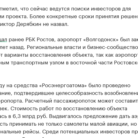
тметил, что сейчас ведутся поиски инвесторов для
ии проекта. Более конкретные сроки принятия решен
иктор Дерябкин не назвал.
щал
ранее РБК Ростов, аэропорт «Волгодонск» был за
лет назад. Региональные власти и бизнес-сообщество
 варианты восстановления объекта, так как аэропор
ным транспортным узлом в восточной части Ростовск
оду на средства «Росэнергоатома» было проведено
ание, подтвердившее целесообразность возобновлен
эропорта. Расчетный пассажиропоток может составит
век. Стоимость работ по восстановлению объекта
сь в 6,3 млрд руб. Выдвигалось предложение дать а
ть принимать не только самолеты малой авиации, но
нальные рейсы. Среди потенциальных инвесторов пр