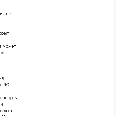
ия по
крыт
т может
ой
ия
ь 60
эропорту
 и
оекта