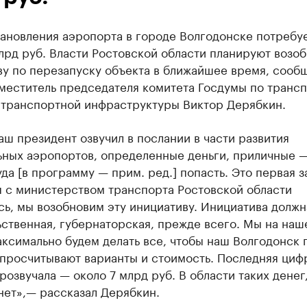
тановления аэропорта в городе Волгодонске потребу
лрд руб. Власти Ростовской области планируют возоб
ву по перезапуску объекта в ближайшее время, сооб
меститель председателя комитета Госдумы по трансп
 транспортной инфраструктуры Виктор Дерябкин.
наш президент озвучил в послании в части развития
ьных аэропортов, определенные деньги, приличные 
да [в программу — прим. ред.] попасть. Это первая з
я с министерством транспорта Ростовской области
ь, мы возобновим эту инициативу. Инициатива должн
ственная, губернаторская, прежде всего. Мы на наш
ксимально будем делать все, чтобы наш Волгодонск 
 просчитывают варианты и стоимость. Последняя циф
розвучала — около 7 млрд руб. В области таких денег
нет»,— рассказал Дерябкин.