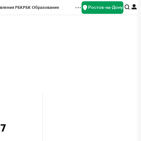
Ростов-на-Дону
вления РБК
РБК Образование
редитные рейтинги
Франшизы
Газета
ок наличной валюты
 7