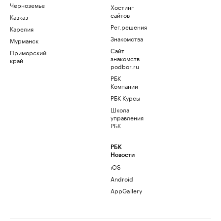
Черноземье
Хостинг
сайтов
Кавказ
Рег.решения
Карелия
Знакомства
Мурманск
Сайт
Приморский
знакомств
край
podbor.ru
РБК
Компании
РБК Курсы
Школа
управления
РБК
РБК
Новости
iOS
Android
AppGallery