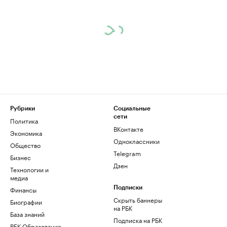
Рубрики
Социальные
сети
Политика
ВКонтакте
Экономика
Одноклассники
Общество
Telegram
Бизнес
Дзен
Технологии и
медиа
Финансы
Подписки
Скрыть баннеры
Биографии
на РБК
База знаний
Подписка на РБК
РБК Образование