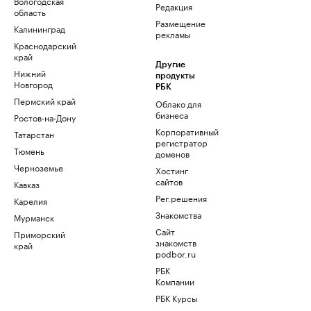
Вологодская
Редакция
область
Размещение
Калининград
рекламы
Краснодарский
край
Другие
Нижний
продукты
Новгород
РБК
Пермский край
Облако для
бизнеса
Ростов-на-Дону
Корпоративный
Татарстан
регистратор
Тюмень
доменов
Черноземье
Хостинг
сайтов
Кавказ
Рег.решения
Карелия
Знакомства
Мурманск
Сайт
Приморский
знакомств
край
podbor.ru
РБК
Компании
РБК Курсы