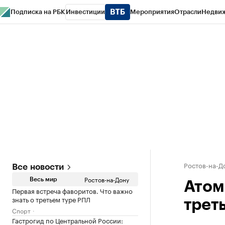
Подписка на РБК
Инвестиции
Мероприятия
Отрасли
Недви
РБК Курсы
РБК Life
Тренды
Визионеры
Национальные проекты
Горо
Спецпроекты СПб
Конференции СПб
Спецпроекты
Проверка конт
Ростов-на-Д
Все новости
Ростов-на-Дону
Весь мир
Атом
Первая встреча фаворитов. Что важно
знать о третьем туре РПЛ
трет
Спорт
Гастрогид по Центральной России: