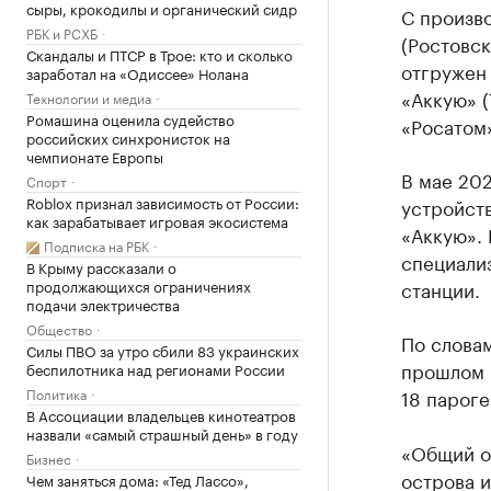
сыры, крокодилы и органический сидр
С произв
РБК и РСХБ
(Ростовск
Скандалы и ПТСР в Трое: кто и сколько
отгружен
заработал на «Одиссее» Нолана
«Аккую» 
Технологии и медиа
Ромашина оценила судейство
«Росатом
российских синхронисток на
чемпионате Европы
В мае 20
Спорт
Roblox признал зависимость от России:
устройств
как зарабатывает игровая экосистема
«Аккую». 
Подписка на РБК
специали
В Крыму рассказали о
продолжающихся ограничениях
станции.
подачи электричества
Общество
По словам
Силы ПВО за утро сбили 83 украинских
прошлом 
беспилотника над регионами России
Политика
18 пароге
В Ассоциации владельцев кинотеатров
назвали «самый страшный день» в году
«Общий о
Бизнес
острова и
Чем заняться дома: «Тед Лассо»,