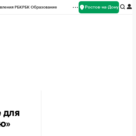
Ростов-на-Дону
вления РБК
РБК Образование
редитные рейтинги
Франшизы
Газета
ок наличной валюты
 для
ю»