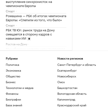
выступление синхронисток на
чемпионате Европы
Спорт
Ромашина — РБК об итогах чемпионата
Европы: «Слепили из того, что было»
Спорт
РБК ТВ Юг: рынок труда на Дону
смещается в сторону кадров с
навыками ИИ
Ростов-на-Дону
Минобороны назвало цели группового
удара по Киеву
Политика
Рубрики
Новости регионов
Что известно об атаках БПЛА на
Политика
Санкт-Петербург и область
регионы России. Главное к 8 августа
Экономика
Екатеринбург
Политика
Общество
Новосибирск
Загрузить еще
Бизнес
Омск
Технологии и медиа
Башкортостан
Финансы
Вологодская область
Биографии
Калининград
База знаний
Краснодарский край