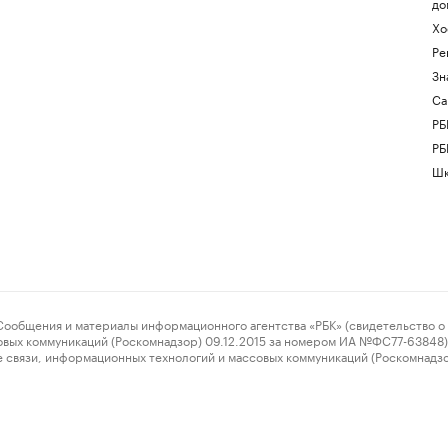
до
Хо
Ре
Зн
Са
РБ
РБ
Шк
ения и материалы информационного агентства «РБК» (свидетельство о 
овых коммуникаций (Роскомнадзор) 09.12.2015 за номером ИА №ФС77-63848) 
 связи, информационных технологий и массовых коммуникаций (Роскомнадз