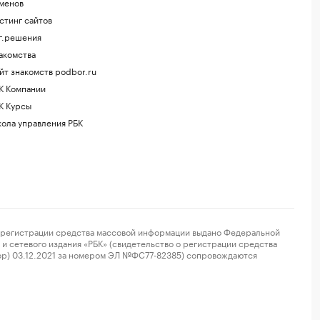
менов
стинг сайтов
г.решения
акомства
йт знакомств podbor.ru
К Компании
К Курсы
ола управления РБК
регистрации средства массовой информации выдано Федеральной
и сетевого издания «РБК» (свидетельство о регистрации средства
ор) 03.12.2021 за номером ЭЛ №ФС77-82385) сопровождаются