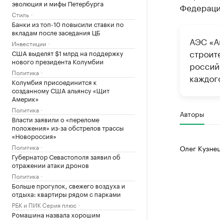
эволюция и мифы Петербурга
Федерации
Стиль
Банки из топ-10 повысили ставки по
вкладам после заседания ЦБ
АЭС «А
Инвестиции
строит
США выделят $1 млрд на поддержку
нового президента Колумбии
россий
Политика
каждог
Колумбия присоединится к
созданному США альянсу «Щит
Америк»
Политика
Авторы
Власти заявили о «переломе
положения» из-за обстрелов трассы
«Новороссия»
Политика
Олег Кузне
Губернатор Севастополя заявил об
отражении атаки дронов
Политика
Больше прогулок, свежего воздуха и
отдыха: квартиры рядом с парками
РБК и ПИК Серия плюс
Ромашина назвала хорошим