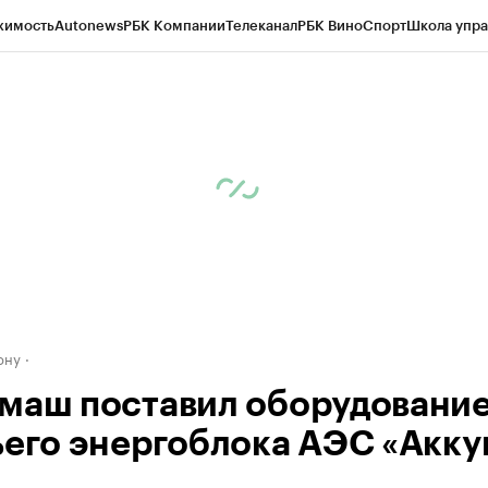
жимость
Autonews
РБК Компании
Телеканал
РБК Вино
Спорт
Школа упра
д
Стиль
Крипто
РБК Бизнес-среда
Дискуссионный клуб
Исследования
К
рагентов
Политика
Экономика
Бизнес
Технологии и медиа
Финансы
Рын
ону
маш поставил оборудование
ьего энергоблока АЭС «Акку