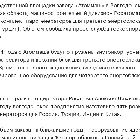
одственной площадки завода «Атоммаш» в Волгодонс
ая область, машиностроительный дивизион Росатома
 комплект парогенераторов для третьего энергоблок
(Турция). Об этом сообщила пресс-служба госкорпор
».
24 года с Атоммаша будут отгружены внутрикорпусны
а реактора и верхний блок для третьего энергоблок
Кроме того, в настоящее время завод изготавливает
зированное оборудование для четвертого энергоблок
 генерального директора Росатома Алексея Лихачева
году волгодонское предприятие изготовило пять реа
нераторов для России, Турции, Индии и Китая.
бъем заказа на ближайшие годы — оборудование яде
 машинного зала для 10 энергоблоков в Российской