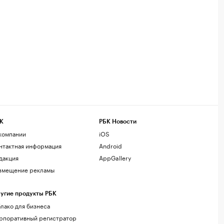
К
РБК Новости
компании
iOS
нтактная информация
Android
дакция
AppGallery
змещение рекламы
угие продукты РБК
лако для бизнеса
рпоративный регистратор