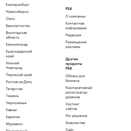
Екатеринбург
РБК
Новосибирск
О компании
Омск
Контактная
Башкортостан
информация
Вологодская
Редакция
область
Размещение
Калининград
рекламы
Краснодарский
край
Другие
Нижний
продукты
Новгород
РБК
Пермский край
Облако для
бизнеса
Ростов-на-Дону
Корпоративный
Татарстан
регистратор
Тюмень
доменов
Черноземье
Хостинг
сайтов
Кавказ
Рег.решения
Карелия
Знакомства
Мурманск
Сайт
Приморский