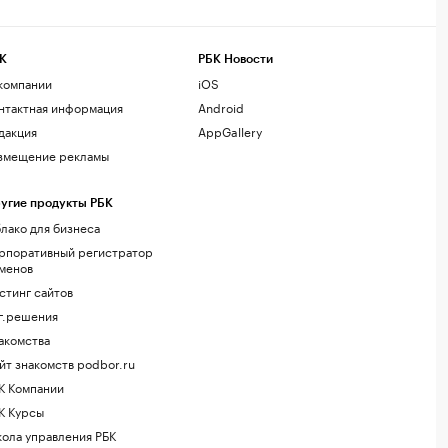
К
РБК Новости
компании
iOS
нтактная информация
Android
дакция
AppGallery
змещение рекламы
угие продукты РБК
лако для бизнеса
рпоративный регистратор
менов
стинг сайтов
г.решения
акомства
йт знакомств podbor.ru
К Компании
К Курсы
ола управления РБК