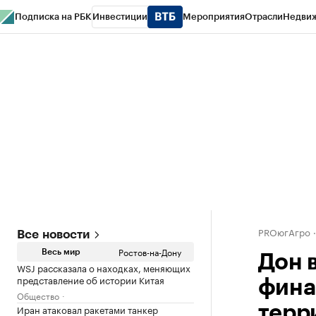
Подписка на РБК
Инвестиции
Мероприятия
Отрасли
Недви
РБК Курсы
РБК Life
Тренды
Визионеры
Национальные проекты
Горо
Спецпроекты СПб
Конференции СПб
Спецпроекты
Проверка конт
PROюгАгро
Все новости
Ростов-на-Дону
Весь мир
Дон 
WSJ рассказала о находках, меняющих
представление об истории Китая
фина
Общество
Иран атаковал ракетами танкер
терр