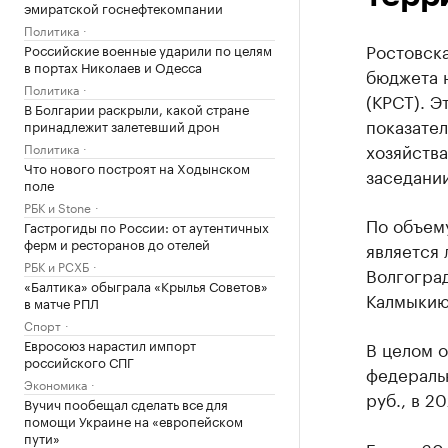
эмиратской госнефтекомпании
Политика
Ростовска
Российские военные ударили по целям
в портах Николаев и Одесса
бюджета 
Политика
(КРСТ). Э
В Болгарии раскрыли, какой стране
показател
принадлежит залетевший дрон
хозяйства
Политика
Что нового построят на Ходынском
заседании
поле
РБК и Stone
По объем
Гастрогиды по России: от аутентичных
ферм и ресторанов до отелей
является
РБК и РСХБ
Волгоград
«Балтика» обыграла «Крылья Советов»
Калмыкию 
в матче РПЛ
Спорт
Евросоюз нарастил импорт
В целом 
российского СПГ
федеральн
Экономика
руб., в 2
Вучич пообещал сделать все для
помощи Украине на «европейском
пути»