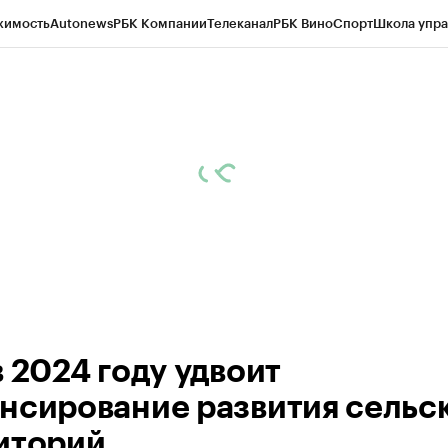
жимость
Autonews
РБК Компании
Телеканал
РБК Вино
Спорт
Школа упра
д
Стиль
Крипто
РБК Бизнес-среда
Дискуссионный клуб
Исследования
К
рагентов
Политика
Экономика
Бизнес
Технологии и медиа
Финансы
Рын
в 2024 году удвоит
нсирование развития сельс
иторий