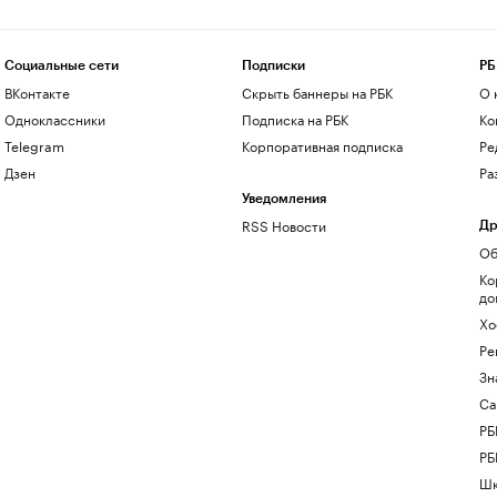
Социальные сети
Подписки
РБ
ВКонтакте
Скрыть баннеры на РБК
О 
Одноклассники
Подписка на РБК
Ко
Telegram
Корпоративная подписка
Ре
Дзен
Ра
Уведомления
RSS Новости
Др
Об
Ко
до
Хо
Ре
Зн
Са
РБ
РБ
Шк