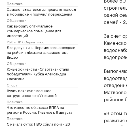
Более 60 
Политика
строител
Самолет выкатился за пределы полосы
одной сем
в Норильске и получил повреждения
Общество
семей - 2
Как выбрать оптимальное
коммерческое помещение для
За счет с
инвестиций
Каменско
РБК и ПИК Серия плюс
Две девушки в Шереметьево опоздали
водоснабж
на рейс и выбежали за самолетом.
водопров
Видео
Общество
Юные хоккеисты «Спартака» стали
Выполняют
победителями Кубка Александра
водоотвед
Овечкина
отведенн
Спорт
Вучич исключил военное
Матвеево
сотрудничество с Украиной
районов 
Политика
Что известно об атаках БПЛА на
регионы России. Главное к 8 августа
«В этом 
Политика
развития 
С начала суток ПВО сбила почти 20
жителей р