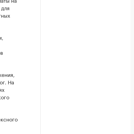
латы на
 для
тных
м,
ов
жения,
ог. На
ях
кого
ексного
.