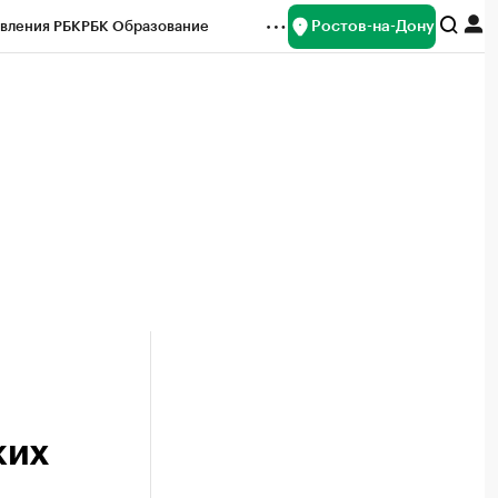
Ростов-на-Дону
вления РБК
РБК Образование
редитные рейтинги
Франшизы
Газета
ок наличной валюты
ких