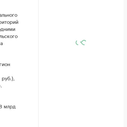
ального
риторий
одними
льского
на
гион
руб.),
.
8 млрд