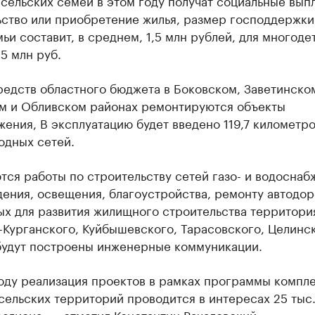
сельских семей в этом году получат социальные вып
ьство или приобретение жилья, размер господдержки
ьи составит, в среднем, 1,5 млн рублей, для многоде
,5 млн руб.
редств областного бюджета в Боковском, Заветинско
м и Обливском районах ремонтируются объекты
ения, В эксплуатацию будет введено 119,7 километр
одных сетей.
ся работы по строительству сетей газо- и водоснаб
ения, освещения, благоустройства, ремонту автодор
ых для развития жилищного строительства территори
-Курганского, Куйбышевского, Тарасовского, Целинс
будут построены инженерные коммуникации.
году реализация проектов в рамках программы компл
сельских территорий проводится в интересах 25 тыс
егиона», - отметил Константин Рачаловский.