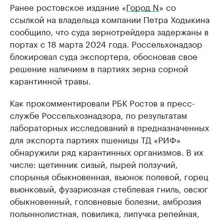
Ранее ростовское издание «
Город N
» со
ссылкой на владельца компании Петра Ходыкина
сообщило, что суда зернотрейдера задержаны в
портах с 18 марта 2024 года. Россельхонадзор
блокировал суда экспортера, обосновав свое
решение наличием в партиях зерна сорной
карантинной травы.
Как прокомментировали РБК Ростов в пресс-
службе Россельхознадзора, по результатам
лабораторных исследований в предназначенных
для экспорта партиях пшеницы ТД «РИФ»
обнаружили ряд карантинных организмов. В их
числе: щетинник сизый, пырей ползучий,
спорынья обыкновенная, вьюнок полевой, горец
вьюнковый, фузариозная стеблевая гниль, овсюг
обыкновенный, головневые болезни, амброзия
полыннолистная, повилика, липучка репейная,