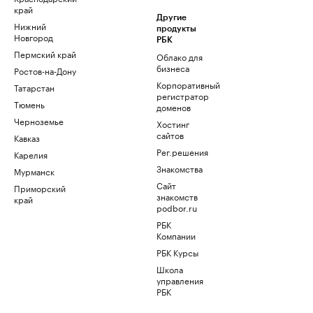
край
Другие
Нижний
продукты
Новгород
РБК
Пермский край
Облако для
бизнеса
Ростов-на-Дону
Корпоративный
Татарстан
регистратор
Тюмень
доменов
Черноземье
Хостинг
сайтов
Кавказ
Рег.решения
Карелия
Знакомства
Мурманск
Сайт
Приморский
знакомств
край
podbor.ru
РБК
Компании
РБК Курсы
Школа
управления
РБК