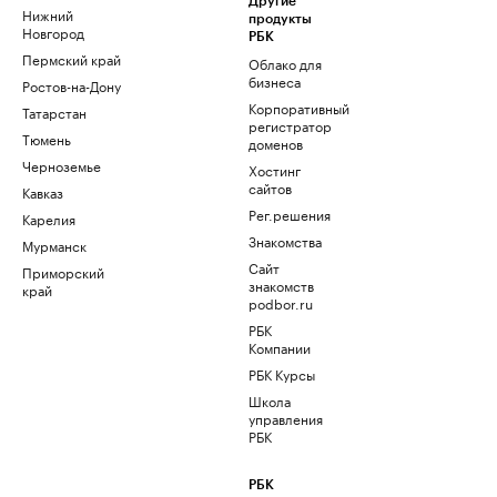
Другие
Нижний
продукты
Новгород
РБК
Пермский край
Облако для
бизнеса
Ростов-на-Дону
Корпоративный
Татарстан
регистратор
Тюмень
доменов
Черноземье
Хостинг
сайтов
Кавказ
Рег.решения
Карелия
Знакомства
Мурманск
Сайт
Приморский
знакомств
край
podbor.ru
РБК
Компании
РБК Курсы
Школа
управления
РБК
РБК