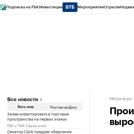
Подписка на РБК
Инвестиции
Мероприятия
Отрасли
Недви
РБК Курсы
РБК Life
Тренды
Визионеры
Национальные проекты
Горо
Спецпроекты СПб
Конференции СПб
Спецпроекты
Проверка конт
PROюгАгро
Все новости
Ростов-на-Дону
Весь мир
Прои
Зачем инвестировать в торговые
пространства на первых этажах
вырос
РБК и ПИК Серия плюс
Сенатор США предрек обеднение