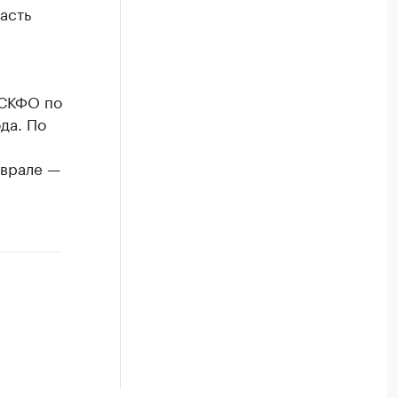
асть
 СКФО по
да. По
еврале —