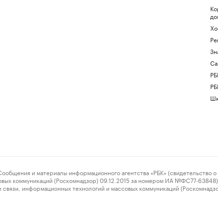
Ко
до
Хо
Ре
Зн
Са
РБ
РБ
Шк
ения и материалы информационного агентства «РБК» (свидетельство о 
овых коммуникаций (Роскомнадзор) 09.12.2015 за номером ИА №ФС77-63848) 
 связи, информационных технологий и массовых коммуникаций (Роскомнадз