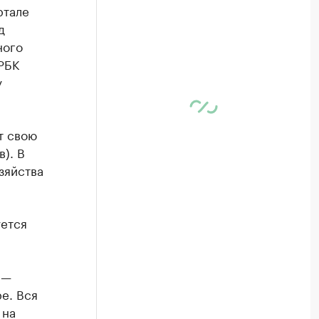
ртале
д
ного
РБК
у
т свою
). В
зяйства
уется
 —
е. Вся
 на