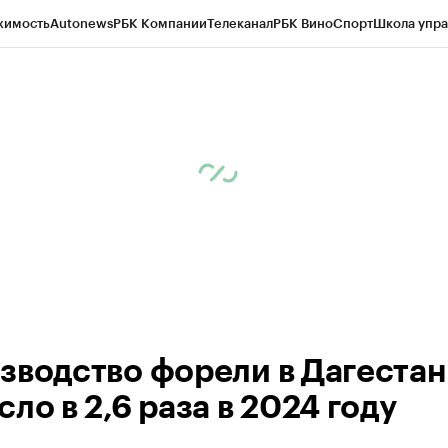
жимость
Autonews
РБК Компании
Телеканал
РБК Вино
Спорт
Школа упра
д
Стиль
Крипто
РБК Бизнес-среда
Дискуссионный клуб
Исследования
К
рагентов
Политика
Экономика
Бизнес
Технологии и медиа
Финансы
Рын
зводство форели в Дагестан
ло в 2,6 раза в 2024 году