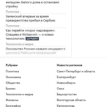
жильцом» Белого дома и остановил
стройку
Политика
Зеленский впервые за время
президентства прибыл в Сербию
Политика
Как перейти «порог недоверия»:
Слащева и Wylsacom — о новых
технологиях
РАДИО
Технологии и медиа
Посольство России назвало инцидент с
дроном в Лейпциге провокацией
Политика
Рубио рассказал, как США затягивают
Рубрики
Новости регионов
«петлю» вокруг Кубы
Политика
Санкт-Петербург и область
Политика
Экономика
Екатеринбург
Загрузить еще
Общество
Новосибирск
Бизнес
Омск
Технологии и медиа
Башкортостан
Финансы
Вологодская область
Биографии
Калининград