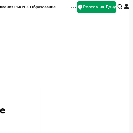
Ростов-на-Дону
вления РБК
РБК Образование
редитные рейтинги
Франшизы
Газета
ок наличной валюты
е