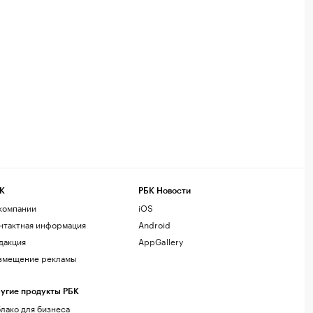
К
РБК Новости
компании
iOS
нтактная информация
Android
дакция
AppGallery
змещение рекламы
угие продукты РБК
лако для бизнеса