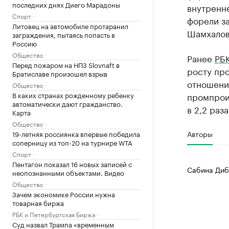
последних днях Диего Марадоны
внутренне
Спорт
форели за
Литовец на автомобиле протаранил
Шамхалов
заграждения, пытаясь попасть в
Россию
Общество
Ранее
РБК
Перед пожаром на НПЗ Slovnaft в
росту пр
Братиславе произошел взрыв
отношени
Общество
В каких странах рожденному ребенку
промпроиз
автоматически дают гражданство.
в 2,2 раза
Карта
Общество
Авторы
19-летняя россиянка впервые победила
соперницу из топ-20 на турнире WTA
Спорт
Пентагон показал 16 новых записей с
Сабина Диб
неопознанными объектами. Видео
Общество
Зачем экономике России нужна
товарная биржа
РБК и Петербургская Биржа
Суд назвал Трампа «временным