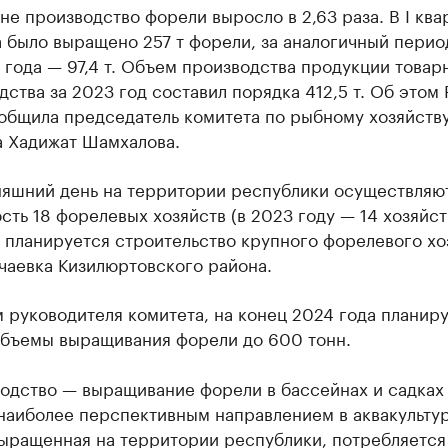
не производство форели выросло в 2,63 раза. В I ква
 было выращено 257 т форели, за аналогичный перио
года — 97,4 т. Объем производства продукции товар
ства за 2023 год составил порядка 412,5 т. Об этом 
ообщила председатель комитета по рыбному хозяйств
а Хадижат Шамхалова.
няшний день на территории республики осуществляю
сть 18 форелевых хозяйств (в 2023 году — 14 хозяйств
 планируется строительство крупного форелевого хо
чаевка Кизилюртовского района.
 руководителя комитета, на конец 2024 года планир
объемы выращивания форели до 600 тонн.
одство — выращивание форели в бассейнах и садках
наиболее перспективным направлением в аквакультур
выращенная на территории республики, потребляется