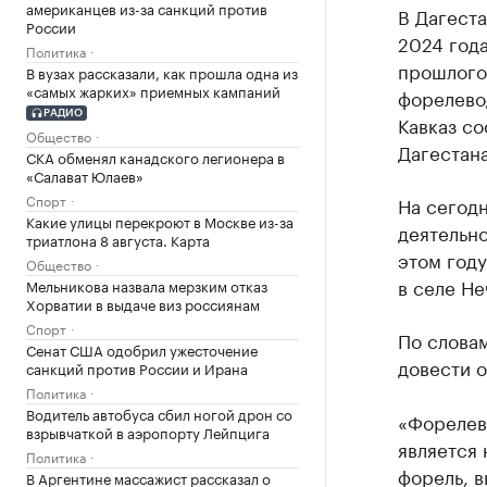
американцев из-за санкций против
В Дагеста
России
2024 года
Политика
прошлого 
В вузах рассказали, как прошла одна из
«самых жарких» приемных кампаний
форелевод
РАДИО
Кавказ с
Общество
Дагестан
СКА обменял канадского легионера в
«Салават Юлаев»
Спорт
На сегод
Какие улицы перекроют в Москве из-за
деятельно
триатлона 8 августа. Карта
этом году
Общество
в селе Не
Мельникова назвала мерзким отказ
Хорватии в выдаче виз россиянам
Спорт
По словам
Сенат США одобрил ужесточение
довести 
санкций против России и Ирана
Политика
Водитель автобуса сбил ногой дрон со
«Форелев
взрывчаткой в аэропорту Лейпцига
является 
Политика
форель, 
В Аргентине массажист рассказал о