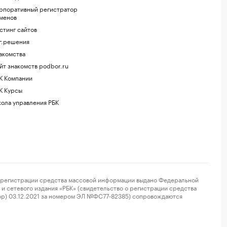
рпоративный регистратор
менов
стинг сайтов
г.решения
акомства
йт знакомств podbor.ru
К Компании
К Курсы
ола управления РБК
регистрации средства массовой информации выдано Федеральной
и сетевого издания «РБК» (свидетельство о регистрации средства
ор) 03.12.2021 за номером ЭЛ №ФС77-82385) сопровождаются