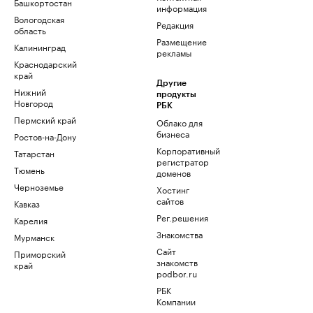
Башкортостан
информация
Вологодская
Редакция
область
Размещение
Калининград
рекламы
Краснодарский
край
Другие
Нижний
продукты
Новгород
РБК
Пермский край
Облако для
бизнеса
Ростов-на-Дону
Корпоративный
Татарстан
регистратор
Тюмень
доменов
Черноземье
Хостинг
сайтов
Кавказ
Рег.решения
Карелия
Знакомства
Мурманск
Сайт
Приморский
знакомств
край
podbor.ru
РБК
Компании