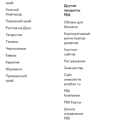
край
Другие
Нижний
продукты
Новгород
РБК
Пермский край
Облако для
бизнеса
Ростов-на-Дону
Корпоративный
Татарстан
регистратор
Тюмень
доменов
Черноземье
Хостинг
сайтов
Кавказ
Рег.решения
Карелия
Знакомства
Мурманск
Сайт
Приморский
знакомств
край
podbor.ru
РБК
Компании
РБК Курсы
Школа
управления
РБК