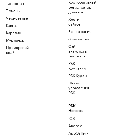
Корпоративный
Татарстан
регистратор
Тюмень
доменов
Черноземье
Хостинг
сайтов
Кавказ
Рег.решения
Карелия
Знакомства
Мурманск
Сайт
Приморский
знакомств
край
podbor.ru
РБК
Компании
РБК Курсы
Школа
управления
РБК
РБК
Новости
iOS
Android
AppGallery