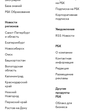
на РБК
База знаний
Подписка на РБК
РБК Образование
Корпоративная
подписка
Новости
регионов
Уведомления
Санкт-Петербург
RSS Новости
и область
Екатеринбург
РБК
Новосибирск
О компании
Омск
Контактная
Башкортостан
информация
Вологодская
Редакция
область
Размещение
Калининград
рекламы
Краснодарский
край
Другие
Нижний
продукты
Новгород
РБК
Пермский край
Облако для
бизнеса
Ростов-на-Дону