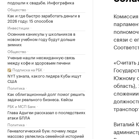
подошли к свадьбе. Инфографика
Общество
Комиссия
Как и где быстро заработать деньги в
2026 году: 15 способов
парламен
Инвестиции
полномочи
Осенние каникулы у школьников в
связи с е
новом учебном году будут дольше
зимних
Соответс
Общество
Ученые нашли неожиданную связь
«Считать
между кофе и здоровьем печени
Государс
Подписка на РБК
NYT узнала, какого лидера Кубы ищут
Южному о
США
область),
Политика
сложении 
Как облигационный долг помог решить
задачи реального бизнеса. Кейсы
должност
РБК и МСП Банк
транспорт
Глава Адыгеи рассказал о последствиях
атаки БПЛА
Виталий К
Политика
Генеалогический бум: почему люди
админист
массово увлеклись семейной историей