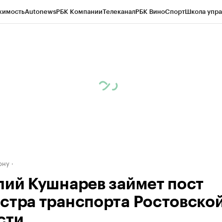
жимость
Autonews
РБК Компании
Телеканал
РБК Вино
Спорт
Школа упра
д
Стиль
Крипто
РБК Бизнес-среда
Дискуссионный клуб
Исследования
К
рагентов
Политика
Экономика
Бизнес
Технологии и медиа
Финансы
Рын
ону
лий Кушнарев займет пост
стра транспорта Ростовско
сти