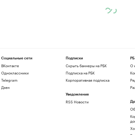
Социальные сети
Подписки
РБ
ВКонтакте
Скрыть баннеры на РБК
О 
Одноклассники
Подписка на РБК
Ко
Telegram
Корпоративная подписка
Ре
Дзен
Ра
Уведомления
RSS Новости
Др
Об
Ко
до
Хо