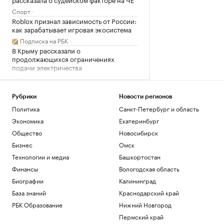
Спорт
Roblox признал зависимость от России:
как зарабатывает игровая экосистема
Подписка на РБК
В Крыму рассказали о
продолжающихся ограничениях
подачи электричества
Общество
Силы ПВО за утро сбили 83 украинских
беспилотника над регионами России
Рубрики
Новости регионов
Политика
Политика
Санкт-Петербург и область
Экономика
Екатеринбург
Загрузить еще
Общество
Новосибирск
Бизнес
Омск
Технологии и медиа
Башкортостан
Финансы
Вологодская область
Биографии
Калининград
База знаний
Краснодарский край
РБК Образование
Нижний Новгород
Пермский край