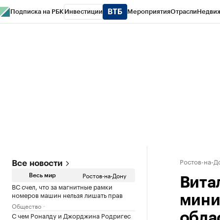
Подписка на РБК
Инвестиции
Мероприятия
Отрасли
Недви
РБК Курсы
РБК Life
Тренды
Визионеры
Национальные проекты
Горо
Спецпроекты СПб
Конференции СПб
Спецпроекты
Проверка конт
Ростов-на-Д
Все новости
Ростов-на-Дону
Весь мир
Вита
ВС счел, что за магнитные рамки
номеров машин нельзя лишать прав
мини
Общество
С чем Роналду и Джорджина Родригес
обла