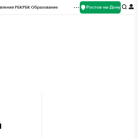
Ростов-на-Дону
вления РБК
РБК Образование
редитные рейтинги
Франшизы
Газета
ок наличной валюты
й