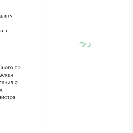
алату
а в
нного по
вская
ления о
на
нистра