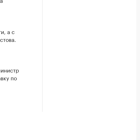
а
и, а с
стова.
министр
вку по