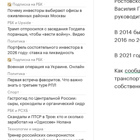
Ростовско
Подписка на РБК
Василия Г
Почему инвесторы выбирают офисы в
руководит
оживленных районах Москвы
РБК и Upside
Трамп отпросился с заседания Госдепа
В 2014 бы
пораньше, чтобы «вести войну». Видео
2016 по 2
Политика
Портфель состоятельного инвестора в
2026 году: ставка на ликвидность
В 2021 го
Подписка на РБК
Военная операция на Украине. Онлайн
Как
сооб
Политика
транспорт
Первая встреча фаворитов. Что важно
знать о третьем туре РПЛ
собствен
Спорт
Гастрогид по Центральной России:
сыры, крокодилы и органический сидр
РБК и РСХБ
Скандалы и ПТСР в Трое: кто и сколько
заработал на «Одиссее» Нолана
Технологии и медиа
Тренер российских синхронисток
рассказала о судейском факторе на ЧЕ