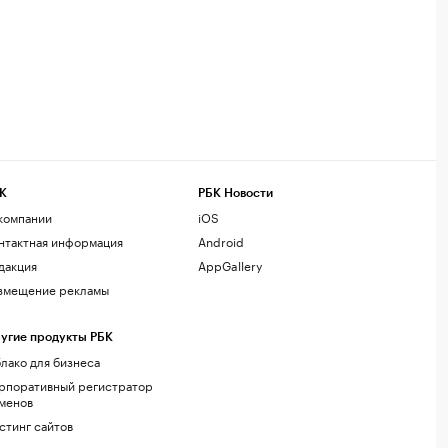
К
РБК Новости
компании
iOS
нтактная информация
Android
дакция
AppGallery
змещение рекламы
угие продукты РБК
лако для бизнеса
рпоративный регистратор
менов
стинг сайтов