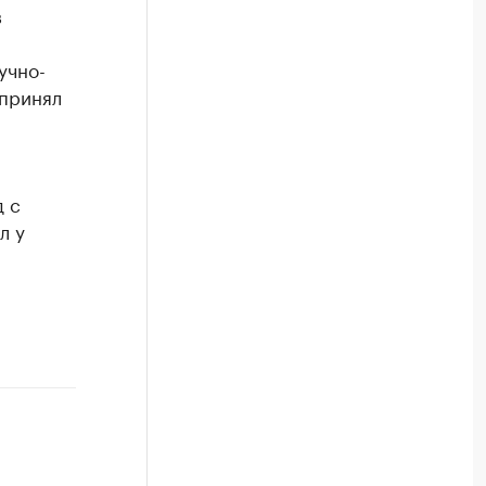
в
учно-
 принял
д с
л у