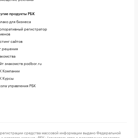
угие продукты РБК
лако для бизнеса
рпоративный регистратор
менов
стинг сайтов
г.решения
акомства
йт знакомств podbor.ru
К Компании
К Курсы
ола управления РБК
регистрации средства массовой информации выдано Федеральной
и сетевого издания «РБК» (свидетельство о регистрации средства