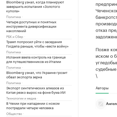
Bloomberg узнал, когда планируют
предприн
завершить испытания «Золотого
Чеченской
купола»
банкротс
Политика
Четыре доступных и понятных
производ
инструмента диверсификации
отказ пре
накоплений
задолжен
РБК и Сбер
Трамп попросил уйти с заседания
Госдепа раньше, чтобы «вести войну»
Позже ко
Политика
иском о б
Испания ввела контроль на границе
для путешественников из Италии
угледобы
Политика
судебные
Bloomberg узнал, что Украине грозит
\
обвал экспорта зерна
Политика
Авторы
Экспорт синтетических алмазов из
Китая резко вырос на фоне бума ИИ
Технологии и медиа
В Чехии при нападении с ножом
Ангел
пострадали четыре человека
Общество