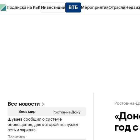
Подписка на РБК
Инвестиции
Мероприятия
Отрасли
Недви
РБК Курсы
РБК Life
Тренды
Визионеры
Национальные проекты
Горо
Спецпроекты СПб
Конференции СПб
Спецпроекты
Проверка конт
Ростов-на-Д
Все новости
Ростов-на-Дону
Весь мир
«Дон
Шуваев сообщил о системе
оповещения, для которой не нужны
год с
сеть и зарядка
Политика