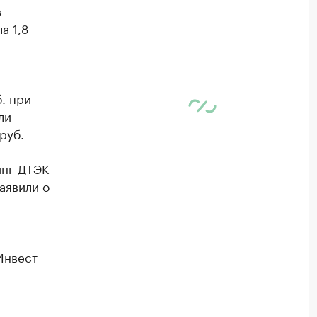
в
а 1,8
. при
ли
руб.
инг ДТЭК
аявили о
Инвест