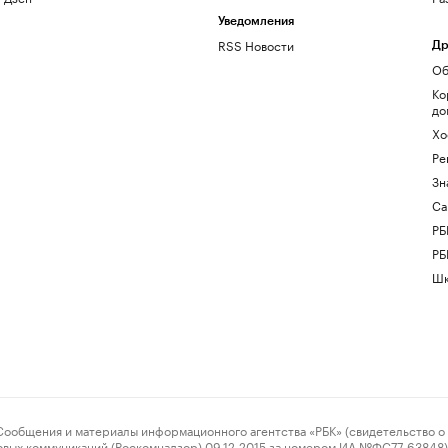
Уведомления
RSS Новости
Др
Об
Ко
до
Хо
Ре
Зн
Са
РБ
РБ
Шк
ения и материалы информационного агентства «РБК» (свидетельство о 
овых коммуникаций (Роскомнадзор) 09.12.2015 за номером ИА №ФС77-63848) 