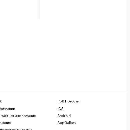
К
РБК Новости
компании
iOS
нтактная информация
Android
дакция
AppGallery
змещение рекламы