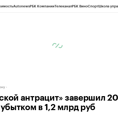
жимость
Autonews
РБК Компании
Телеканал
РБК Вино
Спорт
Школа упра
д
Стиль
Крипто
РБК Бизнес-среда
Дискуссионный клуб
Исследования
К
рагентов
Политика
Экономика
Бизнес
Технологии и медиа
Финансы
Рын
ону
ской антрацит» завершил 2
 убытком в 1,2 млрд руб