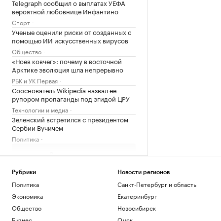
Telegraph сообщил о выплатах УЕФА
вероятной любовнице Инфантино
Спорт
Ученые оценили риски от созданных с
помощью ИИ искусственных вирусов
Общество
«Ноев ковчег»: почему в восточной
Арктике эволюция шла непрерывно
РБК и УК Первая
Сооснователь Wikipedia назвал ее
рупором пропаганды под эгидой ЦРУ
Технологии и медиа
Зеленский встретился с президентом
Сербии Вучичем
Политика
Загрузить еще
Рубрики
Новости регионов
Политика
Санкт-Петербург и область
Экономика
Екатеринбург
Общество
Новосибирск
Бизнес
Омск