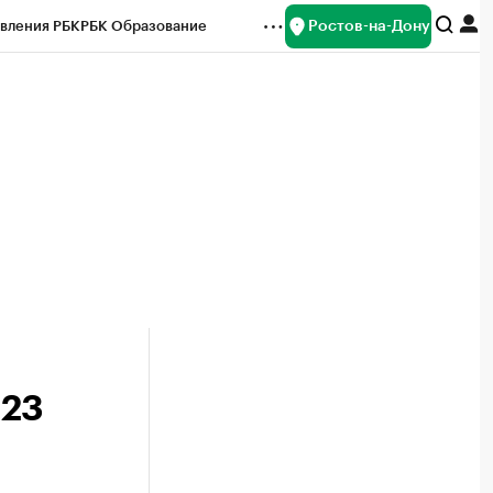
Ростов-на-Дону
вления РБК
РБК Образование
редитные рейтинги
Франшизы
Газета
ок наличной валюты
023