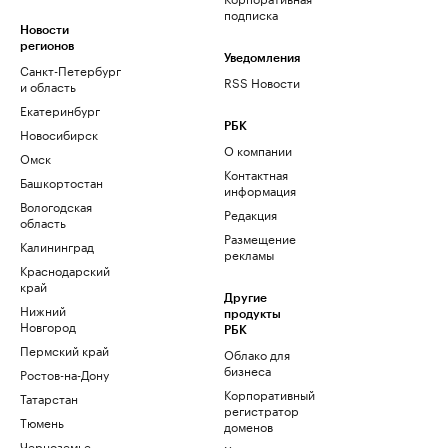
подписка
Новости
регионов
Уведомления
Санкт-Петербург
RSS Новости
и область
Екатеринбург
РБК
Новосибирск
О компании
Омск
Контактная
Башкортостан
информация
Вологодская
Редакция
область
Размещение
Калининград
рекламы
Краснодарский
край
Другие
Нижний
продукты
Новгород
РБК
Пермский край
Облако для
бизнеса
Ростов-на-Дону
Корпоративный
Татарстан
регистратор
Тюмень
доменов
Черноземье