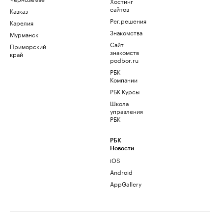
Хостинг
сайтов
Кавказ
Рег.решения
Карелия
Знакомства
Мурманск
Сайт
Приморский
знакомств
край
podbor.ru
РБК
Компании
РБК Курсы
Школа
управления
РБК
РБК
Новости
iOS
Android
AppGallery