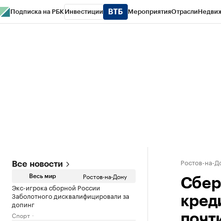
Подписка на РБК
Инвестиции
Мероприятия
Отрасли
Недви
РБК Курсы
РБК Life
Тренды
Визионеры
Национальные проекты
Горо
Спецпроекты СПб
Конференции СПб
Спецпроекты
Проверка конт
Ростов-на-Д
Все новости
Ростов-на-Дону
Весь мир
Сбер
Экс-игрока сборной России
Заболотного дисквалифицировали за
кред
допинг
Спорт
почти