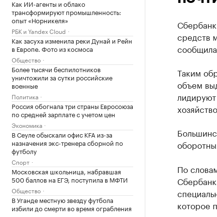
Как ИИ-агенты и облако
трансформируют промышленность:
опыт «Норникеля»
Сбербанк
РБК и Yandex Cloud
средств м
Как засуха изменила реки Дунай и Рейн
сообщила
в Европе. Фото из космоса
Общество
Более тысячи беспилотников
Таким об
уничтожили за сутки российские
объем вы
военные
лидируют
Политика
Россия обогнала три страны Евросоюза
хозяйств
по средней зарплате с учетом цен
Экономика
Большинс
В Сеуле обыскали офис KFA из-за
назначения экс-тренера сборной по
оборотны
футболу
Спорт
По слова
Московская школьница, набравшая
500 баллов на ЕГЭ, поступила в МФТИ
Сбербанк
Общество
специальн
В Уганде местную звезду футбола
которое 
избили до смерти во время ограбления