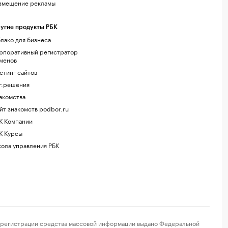
змещение рекламы
угие продукты РБК
лако для бизнеса
рпоративный регистратор
менов
стинг сайтов
г.решения
акомства
йт знакомств podbor.ru
К Компании
К Курсы
ола управления РБК
регистрации средства массовой информации выдано Федеральной