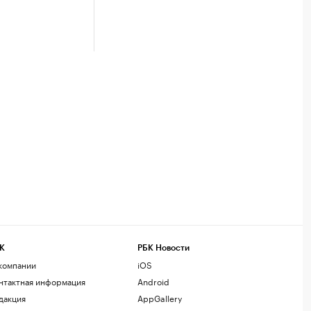
К
РБК Новости
компании
iOS
нтактная информация
Android
дакция
AppGallery