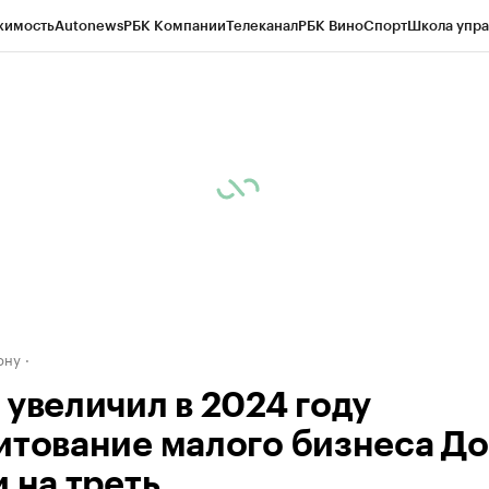
жимость
Autonews
РБК Компании
Телеканал
РБК Вино
Спорт
Школа упра
д
Стиль
Крипто
РБК Бизнес-среда
Дискуссионный клуб
Исследования
К
рагентов
Политика
Экономика
Бизнес
Технологии и медиа
Финансы
Рын
ону
 увеличил в 2024 году
итование малого бизнеса Д
 на треть