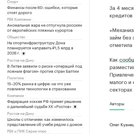
Спорт
За 4 меся
Финансы после 60: ошибки, которые
стоят дорого
кредитов 
РБК Компании
Аномальная жара не отпугнула россиян
«Механиз
от европейских пляжных курортов
займ без 
Общество
На спортинфраструктуру Дона
отметила 
планируется направить ₽1,5 млрд в
2026 г.
Как
сооб
Ростов-на-Дону
В Литве заявили о риске «операций под
разместил
ложным флагом» против стран Балтии
Привлече
Политика
малого и 
15–20% рынка в цифре: на что уже
секторах
повлияли технологии в страховании
Компании
Федерация хоккея РФ примет решение
Авторы
о дальнейшей судьбе ХК «Ростов»
Ростов-на-Дону
Школы с отличием: как изменилось
Олег Кузне
представление об учебе рядом с домом
РБК и ПИК Серия плюс