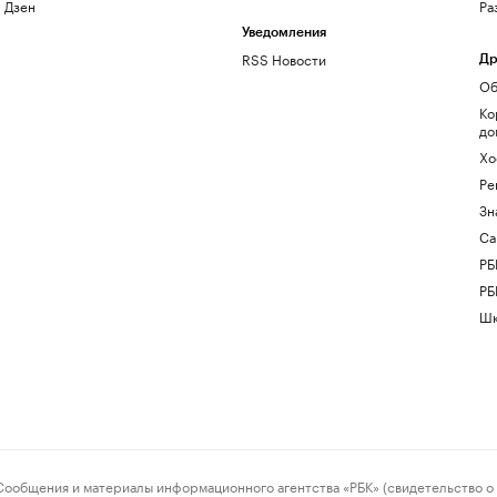
Дзен
Ра
Уведомления
RSS Новости
Др
Об
Ко
до
Хо
Ре
Зн
Са
РБ
РБ
Шк
ения и материалы информационного агентства «РБК» (свидетельство о 