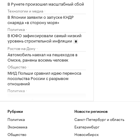
В Рунете произошел масштабный сбой
Технологии и медиа
В Японии заявили о запуске КНДР
снаряда «в сторону моря»
Политика
В ЮФО зафиксировали самый низкий
уровень строительной инфляции
Ростов-на-Дону
Автомобиль наехал на пешеходов в
Омске, ранены восемь человек
Общество
МИД Польши сравнил идею переноса
посольства России с разрывом
отношений
Политика
Загрузить еще
Рубрики
Новости регионов
Политика
Санкт-Петербург и область
Экономика
Екатеринбург
Общество
Новосибирск