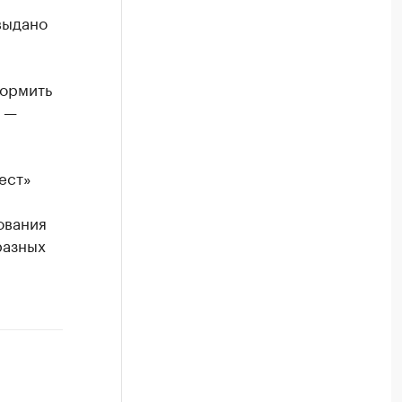
выдано
формить
, —
ест»
ования
разных