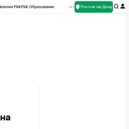
Ростов-на-Дону
вления РБК
РБК Образование
редитные рейтинги
Франшизы
Газета
ок наличной валюты
она