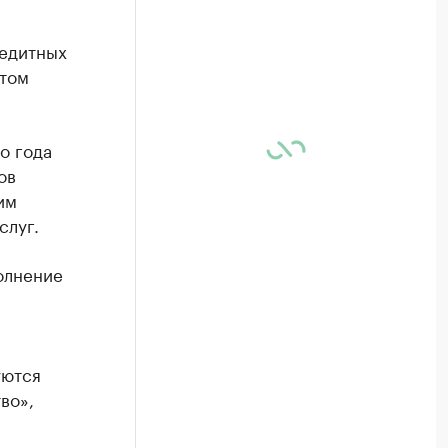
редитных
этом
о года
ов
им
слуг.
олнение
уются
во»,