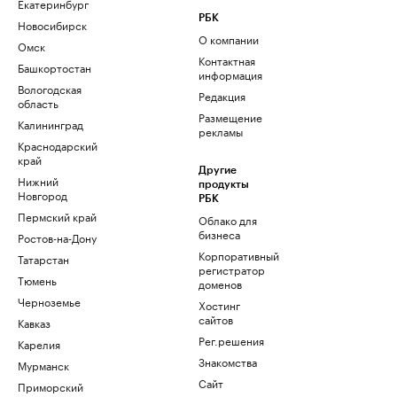
Екатеринбург
РБК
Новосибирск
О компании
Омск
Контактная
Башкортостан
информация
Вологодская
Редакция
область
Размещение
Калининград
рекламы
Краснодарский
край
Другие
Нижний
продукты
Новгород
РБК
Пермский край
Облако для
бизнеса
Ростов-на-Дону
Корпоративный
Татарстан
регистратор
Тюмень
доменов
Черноземье
Хостинг
сайтов
Кавказ
Рег.решения
Карелия
Знакомства
Мурманск
Сайт
Приморский
знакомств