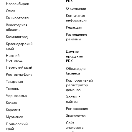
РБК
Новосибирск
О компании
Омск
Контактная
Башкортостан
информация
Вологодская
Редакция
область
Размещение
Калининград
рекламы
Краснодарский
край
Другие
Нижний
продукты
Новгород
РБК
Пермский край
Облако для
бизнеса
Ростов-на-Дону
Корпоративный
Татарстан
регистратор
Тюмень
доменов
Черноземье
Хостинг
сайтов
Кавказ
Рег.решения
Карелия
Знакомства
Мурманск
Сайт
Приморский
знакомств
край
podbor.ru