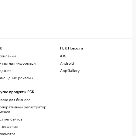
К
РБК Новости
компании
iOS
нтактная информация
Android
дакция
AppGallery
змещение рекламы
угие продукты РБК
лако для бизнеса
рпоративный регистратор
менов
стинг сайтов
г.решения
акомства