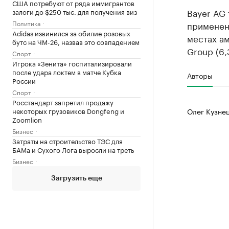
США потребуют от ряда иммигрантов
Bayer AG 
залоги до $250 тыс. для получения виз
Политика
применен
Adidas извинился за обилие розовых
местах ам
бутс на ЧМ-26, назвав это совпадением
Group (6,
Спорт
Игрока «Зенита» госпитализировали
после удара локтем в матче Кубка
Авторы
России
Спорт
Росстандарт запретил продажу
некоторых грузовиков Dongfeng и
Олег Кузне
Zoomlion
Бизнес
Затраты на строительство ТЭС для
БАМа и Сухого Лога выросли на треть
Бизнес
Загрузить еще