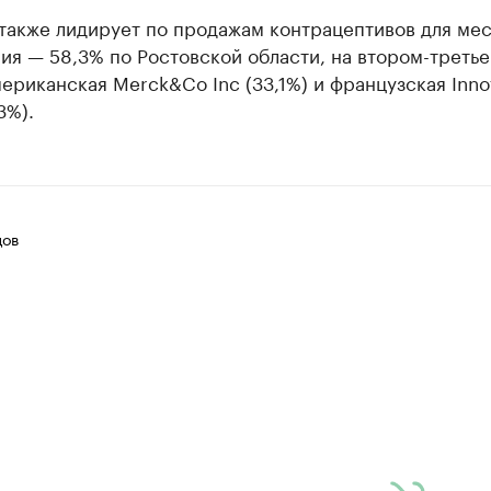
также лидирует по продажам контрацептивов для ме
ия — 58,3% по Ростовской области, на втором-треть
ериканская Merck&Co Inc (33,1%) и французская Inno
3%).
цов