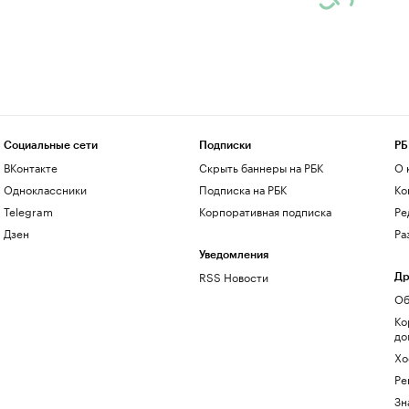
Социальные сети
Подписки
РБ
ВКонтакте
Скрыть баннеры на РБК
О 
Одноклассники
Подписка на РБК
Ко
Telegram
Корпоративная подписка
Ре
Дзен
Ра
Уведомления
RSS Новости
Др
Об
Ко
до
Хо
Ре
Зн