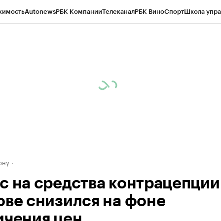
жимость
Autonews
РБК Компании
Телеканал
РБК Вино
Спорт
Школа упра
д
Стиль
Крипто
РБК Бизнес-среда
Дискуссионный клуб
Исследования
К
рагентов
Политика
Экономика
Бизнес
Технологии и медиа
Финансы
Рын
ону
с на средства контрацепции
ове снизился на фоне
ичения цен