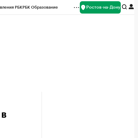
Ростов-на-Дону
вления РБК
РБК Образование
редитные рейтинги
Франшизы
Газета
ок наличной валюты
 в