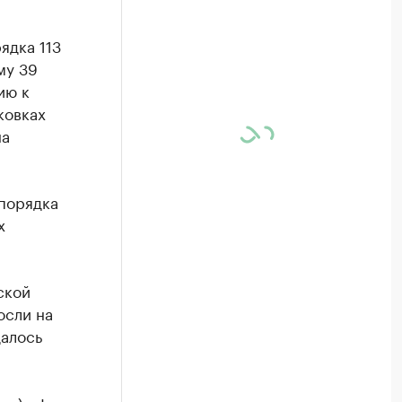
ядка 113
му 39
ию к
ковках
на
 порядка
х
ской
осли на
далось