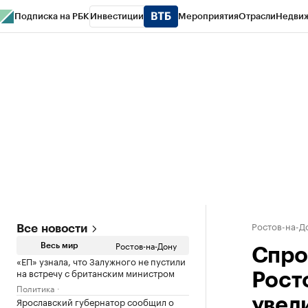
Подписка на РБК
Инвестиции
Мероприятия
Отрасли
Недви
РБК Курсы
РБК Life
Тренды
Визионеры
Национальные проекты
Горо
Спецпроекты СПб
Конференции СПб
Спецпроекты
Проверка конт
Ростов-на-Д
Все новости
Ростов-на-Дону
Весь мир
Спро
«ЕП» узнала, что Залужного не пустили
на встречу с британским министром
Рост
Политика
Ярославский губернатор сообщил о
увел