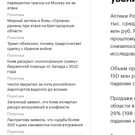
перекрытии трассы на Москву из-за
атаки
Политика
Аптеки Ро
Мирный житель и боец «Орлана»
тыс. сред
ранены при атаке на Белгородскую
млн руб.
область
прошлому 
Политика
Трамп объяснил, почему предпочитает
снизилос
сделку с Ираном войне
исследов
Политика
Киев раскрыл «колоссальную сумму»
бюджетной помощи от Запада с 2022
Объем про
года
150 млн р
Политика
падение с
Число закрытых за ночь российских
аэропортов выросло до восьми
Политика
Продажи 
Залужный заявил, что Киев исчерпал
области 
ресурс вооружений в конфликте
26% (198 
Политика
Лантратова заявила, что судьба более
падение н
300 курян неизвестна после вторжения
Политика