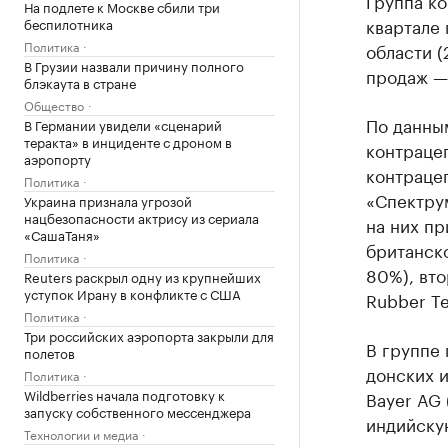
Группа ко
На подлете к Москве сбили три
квартале 
беспилотника
Политика
области (
В Грузии назвали причину полного
продаж —
блэкаута в стране
Общество
По данны
В Германии увидели «сценарий
теракта» в инциденте с дроном в
контрацеп
аэропорту
контраце
Политика
«Спектру
Украина признала угрозой
нацбезопасности актрису из сериала
на них п
«СашаТаня»
британско
Политика
80%), вто
Reuters раскрыл одну из крупнейших
уступок Ирану в конфликте с США
Rubber Te
Политика
Три российских аэропорта закрыли для
В группе
полетов
донских и
Политика
Wildberries начала подготовку к
Bayer AG 
запуску собственного мессенджера
индийскую
Технологии и медиа