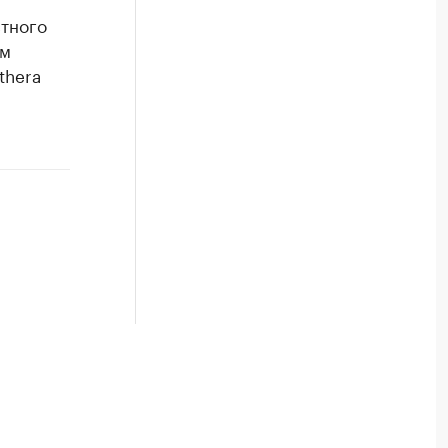
стного
ем
thera