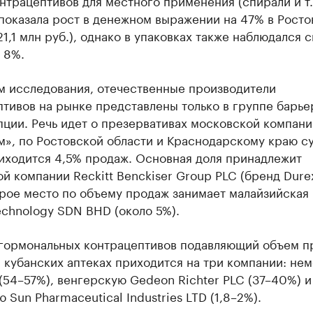
нтрацептивов для местного применения (спирали и т. д
показала рост в денежном выражении на 47% в Росто
21,1 млн руб.), однако в упаковках также наблюдался 
 8%.
м исследования, отечественные производители
тивов на рынке представлены только в группе барье
пции. Речь идет о презервативах московской компан
м», по Ростовской области и Краснодарскому краю 
риходится 4,5% продаж. Основная доля принадлежит
й компании Reckitt Benckiser Group PLC (бренд Dure
рое место по объему продаж занимает малайзийская 
chnology SDN BHD (около 5%).
 гормональных контрацептивов подавляющий объем п
 кубанских аптеках приходится на три компании: не
(54–57%), венгерскую Gedeon Richter PLC (37–40%) и
 Sun Pharmaceutical Industries LTD (1,8–2%).