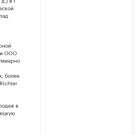
.) в I
вской
спад
рной
ии ООО
суммарно
x, более
Richter
родаж в
мецкую