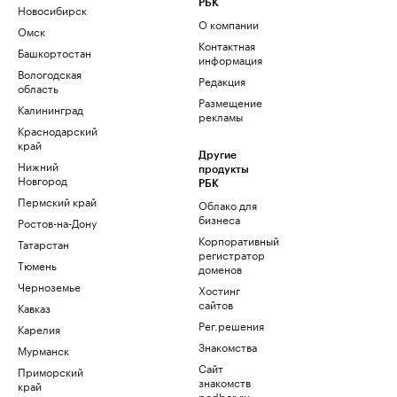
РБК
Новосибирск
О компании
Омск
Контактная
Башкортостан
информация
Вологодская
Редакция
область
Размещение
Калининград
рекламы
Краснодарский
край
Другие
Нижний
продукты
Новгород
РБК
Пермский край
Облако для
бизнеса
Ростов-на-Дону
Корпоративный
Татарстан
регистратор
Тюмень
доменов
Черноземье
Хостинг
сайтов
Кавказ
Рег.решения
Карелия
Знакомства
Мурманск
Сайт
Приморский
знакомств
край
podbor.ru