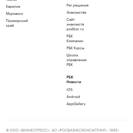
Рег.решения
Карелия
Знакомства
Мурманск
Сайт
Приморский
знакомств
край
podbor.ru
РБК
Компании
РБК Курсы
Школа
управления
РБК
РБК
Новости
iOS
Android
AppGallery
© ООО «БИЗНЕСПРЕСС», АО «РОСБИЗНЕСКОНСАЛТИНГ», 1995–