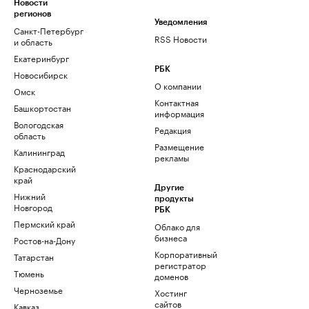
Новости
регионов
Уведомления
Санкт-Петербург
RSS Новости
и область
Екатеринбург
РБК
Новосибирск
О компании
Омск
Контактная
Башкортостан
информация
Вологодская
Редакция
область
Размещение
Калининград
рекламы
Краснодарский
край
Другие
Нижний
продукты
Новгород
РБК
Пермский край
Облако для
бизнеса
Ростов-на-Дону
Корпоративный
Татарстан
регистратор
Тюмень
доменов
Черноземье
Хостинг
сайтов
Кавказ