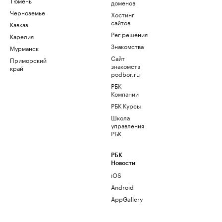
Тюмень
доменов
Черноземье
Хостинг
сайтов
Кавказ
Рег.решения
Карелия
Знакомства
Мурманск
Сайт
Приморский
знакомств
край
podbor.ru
РБК
Компании
РБК Курсы
Школа
управления
РБК
РБК
Новости
iOS
Android
AppGallery