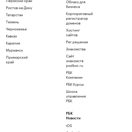
Пермский край
Облако для
бизнеса
Ростов-на-Дону
Корпоративный
Татарстан
регистратор
Тюмень
доменов
Черноземье
Хостинг
сайтов
Кавказ
Рег.решения
Карелия
Знакомства
Мурманск
Сайт
Приморский
знакомств
край
podbor.ru
РБК
Компании
РБК Курсы
Школа
управления
РБК
РБК
Новости
iOS