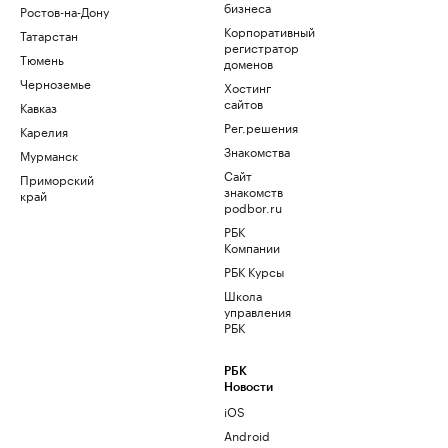
бизнеса
Ростов-на-Дону
Корпоративный
Татарстан
регистратор
Тюмень
доменов
Черноземье
Хостинг
сайтов
Кавказ
Рег.решения
Карелия
Знакомства
Мурманск
Сайт
Приморский
знакомств
край
podbor.ru
РБК
Компании
РБК Курсы
Школа
управления
РБК
РБК
Новости
iOS
Android