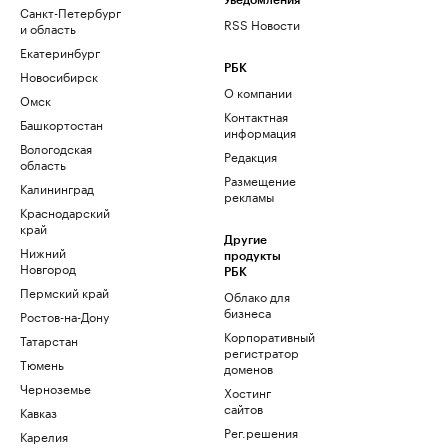
Уведомления
Санкт-Петербург
RSS Новости
и область
Екатеринбург
РБК
Новосибирск
О компании
Омск
Контактная
Башкортостан
информация
Вологодская
Редакция
область
Размещение
Калининград
рекламы
Краснодарский
край
Другие
Нижний
продукты
Новгород
РБК
Пермский край
Облако для
бизнеса
Ростов-на-Дону
Корпоративный
Татарстан
регистратор
Тюмень
доменов
Черноземье
Хостинг
сайтов
Кавказ
Рег.решения
Карелия