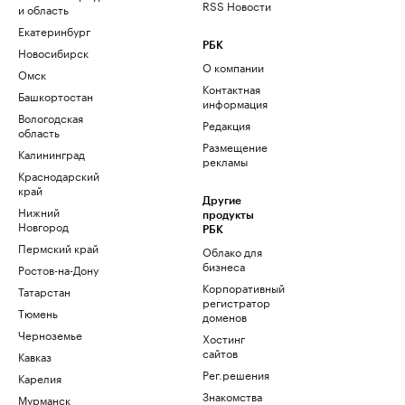
RSS Новости
и область
Екатеринбург
РБК
Новосибирск
О компании
Омск
Контактная
Башкортостан
информация
Вологодская
Редакция
область
Размещение
Калининград
рекламы
Краснодарский
край
Другие
Нижний
продукты
Новгород
РБК
Пермский край
Облако для
бизнеса
Ростов-на-Дону
Корпоративный
Татарстан
регистратор
Тюмень
доменов
Черноземье
Хостинг
сайтов
Кавказ
Рег.решения
Карелия
Знакомства
Мурманск