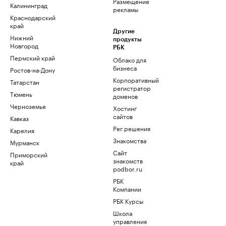
Размещение
Калининград
рекламы
Краснодарский
край
Другие
Нижний
продукты
Новгород
РБК
Пермский край
Облако для
бизнеса
Ростов-на-Дону
Корпоративный
Татарстан
регистратор
Тюмень
доменов
Черноземье
Хостинг
сайтов
Кавказ
Рег.решения
Карелия
Знакомства
Мурманск
Сайт
Приморский
знакомств
край
podbor.ru
РБК
Компании
РБК Курсы
Школа
управления