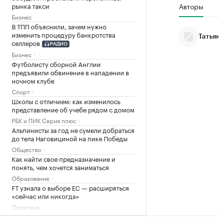
рынка такси
Авторы
Бизнес
В ТПП объяснили, зачем нужно
изменить процедуру банкротства
Татья
селлеров
РАДИО
Бизнес
Футболисту сборной Англии
предъявили обвинение в нападении в
ночном клубе
Спорт
Школы с отличием: как изменилось
представление об учебе рядом с домом
РБК и ПИК Серия плюс
Альпинисты за год не сумели добраться
до тела Наговициной на пике Победы
Общество
Как найти свое предназначение и
понять, чем хочется заниматься
Образование
FT узнала о выборе ЕС — расширяться
«сейчас или никогда»
Политика
Почему доллар поднялся выше ₽82: 3