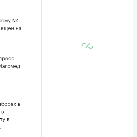
кому №
мещен на
пресс-
 Магомед
ыборах в
 в
ту в
.