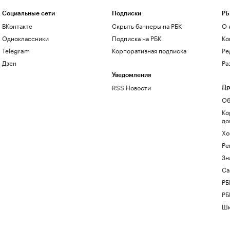
Социальные сети
Подписки
РБ
ВКонтакте
Скрыть баннеры на РБК
О 
Одноклассники
Подписка на РБК
Ко
Telegram
Корпоративная подписка
Ре
Дзен
Ра
Уведомления
RSS Новости
Др
Об
Ко
до
Хо
Ре
Зн
Са
РБ
РБ
Шк