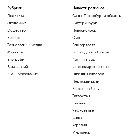
причины падения курса рубля
Рубрики
Новости регионов
Инвестиции
Политика
Санкт-Петербург и область
Путин провел оперативное совещание
с членами Совбеза
Экономика
Екатеринбург
Политика
Общество
Новосибирск
Путин поговорил по телефону с
Бизнес
Омск
президентом ОАЭ
Технологии и медиа
Башкортостан
Политика
Финансы
Вологодская область
Как выход на фондовый рынок изменил
компании малого бизнеса
Биографии
Калининград
РБК и МСП Банк
База знаний
Краснодарский край
В обмелевшем Дунае показался
РБК Образование
Нижний Новгород
фундамент моста времен Римской
империи. Фото
Пермский край
Общество
Ростов-на-Дону
Татарстан
Загрузить еще
Тюмень
Черноземье
Кавказ
Карелия
Мурманск