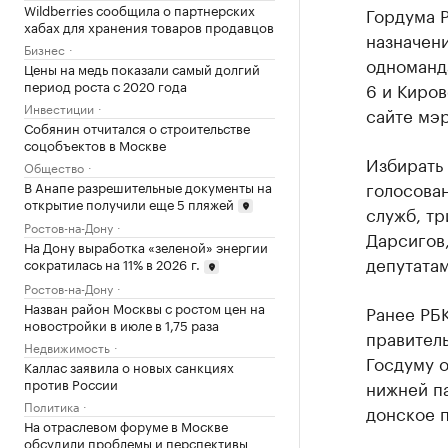
Wildberries сообщила о партнерских
Гордума Р
хабах для хранения товаров продавцов
назначен
Бизнес
одноманд
Цены на медь показали самый долгий
период роста с 2020 года
6 и Киро
Инвестиции
сайте мэр
Собянин отчитался о строительстве
соцобъектов в Москве
Избирать 
Общество
голосован
В Анапе разрешительные документы на
открытие получили еще 5 пляжей
служб, тр
Ростов-на-Дону
Дарсигов,
На Дону выработка «зеленой» энергии
депутатам
сократилась на 11% в 2026 г.
Ростов-на-Дону
Назван район Москвы с ростом цен на
Ранее РБ
новостройки в июле в 1,75 раза
правител
Недвижимость
Госдуму о
Каллас заявила о новых санкциях
против России
нижней п
Политика
донское п
На отраслевом форуме в Москве
обсудили проблемы и перспективы