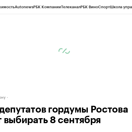
жимость
Autonews
РБК Компании
Телеканал
РБК Вино
Спорт
Школа упра
д
Стиль
Крипто
РБК Бизнес-среда
Дискуссионный клуб
Исследования
К
рагентов
Политика
Экономика
Бизнес
Технологии и медиа
Финансы
Рын
ону
 депутатов гордумы Ростова
т выбирать 8 сентября