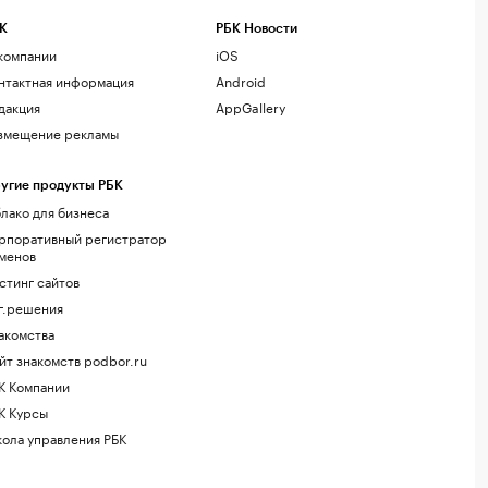
К
РБК Новости
компании
iOS
нтактная информация
Android
дакция
AppGallery
змещение рекламы
угие продукты РБК
лако для бизнеса
рпоративный регистратор
менов
стинг сайтов
г.решения
акомства
йт знакомств podbor.ru
К Компании
К Курсы
ола управления РБК