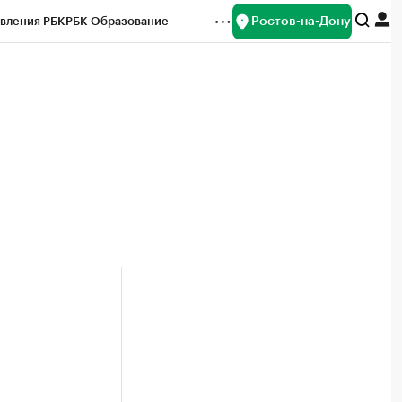
Ростов-на-Дону
вления РБК
РБК Образование
редитные рейтинги
Франшизы
Газета
ок наличной валюты