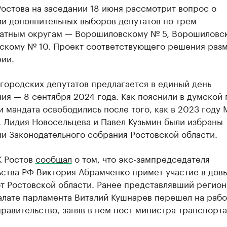
остова на заседании 18 июня рассмотрит вопрос о
ии дополнительных выборов депутатов по трем
атным округам — Ворошиловскому № 5, Ворошиловс
вскому № 10. Проект соответствующего решения раз
ии.
городских депутатов предлагается в единый день
ия — 8 сентября 2024 года. Как пояснили в думской 
и мандата освободились после того, как в 2023 году
 Лидия Новосельцева и Павел Кузьмин были избраны
и Законодательного собрания Ростовской области.
К Ростов
сообщал
о том, что экс-зампредседателя
ьства РФ Виктория Абрамченко примет участие в дов
т Ростовской области. Ранее представлявший регион
алате парламента Виталий Кушнарев перешел на рабо
равительство, заняв в нем пост министра транспорта