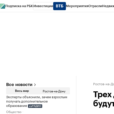
Подписка на РБК
Инвестиции
Мероприятия
Отрасли
Недви
РБК Курсы
РБК Life
Тренды
Визионеры
Национальные проекты
Горо
Спецпроекты СПб
Конференции СПб
Спецпроекты
Проверка конт
Ростов-на-Д
Все новости
Ростов-на-Дону
Весь мир
Трех
Эксперты объяснили, зачем взрослым
получать дополнительное
буду
образование
РАДИО
Общество