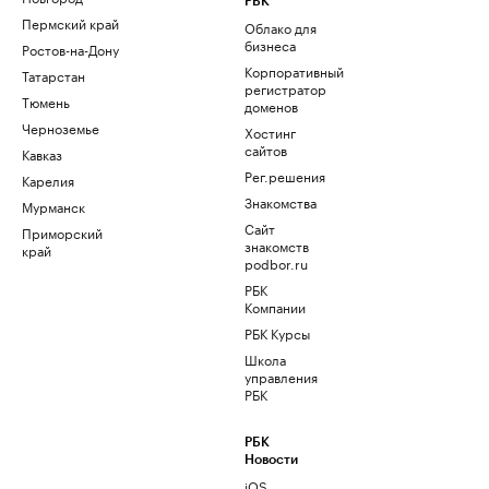
РБК
Пермский край
Облако для
бизнеса
Ростов-на-Дону
Корпоративный
Татарстан
регистратор
Тюмень
доменов
Черноземье
Хостинг
сайтов
Кавказ
Рег.решения
Карелия
Знакомства
Мурманск
Сайт
Приморский
знакомств
край
podbor.ru
РБК
Компании
РБК Курсы
Школа
управления
РБК
РБК
Новости
iOS