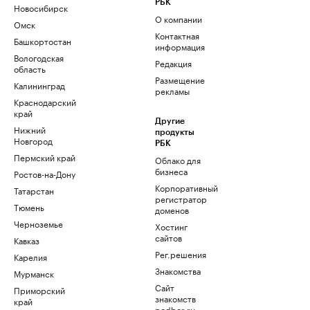
РБК
Новосибирск
О компании
Омск
Контактная
Башкортостан
информация
Вологодская
Редакция
область
Размещение
Калининград
рекламы
Краснодарский
край
Другие
Нижний
продукты
Новгород
РБК
Пермский край
Облако для
бизнеса
Ростов-на-Дону
Корпоративный
Татарстан
регистратор
Тюмень
доменов
Черноземье
Хостинг
сайтов
Кавказ
Рег.решения
Карелия
Знакомства
Мурманск
Сайт
Приморский
знакомств
край
podbor.ru