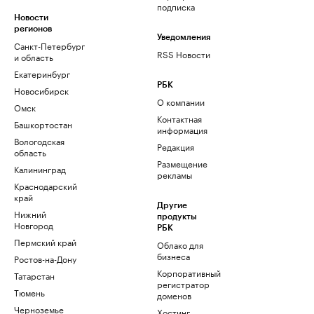
подписка
Новости
регионов
Уведомления
Санкт-Петербург
RSS Новости
и область
Екатеринбург
РБК
Новосибирск
О компании
Омск
Контактная
Башкортостан
информация
Вологодская
Редакция
область
Размещение
Калининград
рекламы
Краснодарский
край
Другие
Нижний
продукты
Новгород
РБК
Пермский край
Облако для
бизнеса
Ростов-на-Дону
Корпоративный
Татарстан
регистратор
Тюмень
доменов
Черноземье
Хостинг