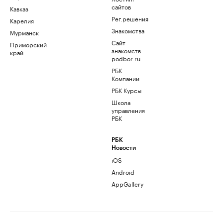
сайтов
Кавказ
Рег.решения
Карелия
Знакомства
Мурманск
Сайт
Приморский
знакомств
край
podbor.ru
РБК
Компании
РБК Курсы
Школа
управления
РБК
РБК
Новости
iOS
Android
AppGallery