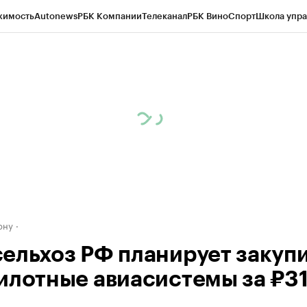
жимость
Autonews
РБК Компании
Телеканал
РБК Вино
Спорт
Школа упра
д
Стиль
Крипто
РБК Бизнес-среда
Дискуссионный клуб
Исследования
К
рагентов
Политика
Экономика
Бизнес
Технологии и медиа
Финансы
Рын
ону
ельхоз РФ планирует закуп
илотные авиасистемы за ₽31