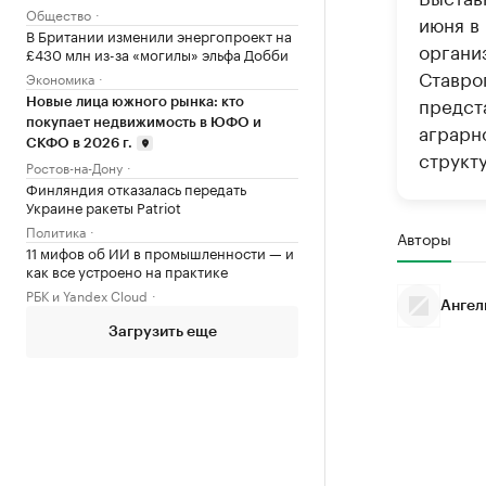
Общество
июня в
В Британии изменили энергопроект на
органи
£430 млн из-за «могилы» эльфа Добби
Ставро
Экономика
предст
Новые лица южного рынка: кто
покупает недвижимость в ЮФО и
аграрн
СКФО в 2026 г.
структ
Ростов-на-Дону
Финляндия отказалась передать
Украине ракеты Patriot
Политика
Авторы
11 мифов об ИИ в промышленности — и
как все устроено на практике
РБК и Yandex Cloud
Ангел
Загрузить еще