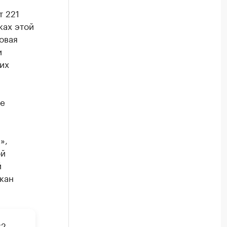
т 221
ках этой
овая
и
их
ые
»,
ой
й
кан
22