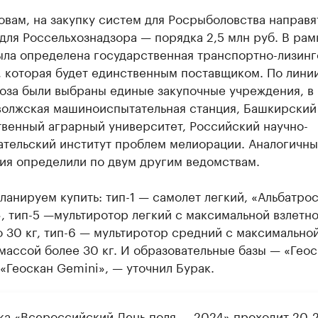
овам, на закупку систем для Росрыболовства направя
 для Россельхознадзора — порядка 2,5 млн руб. В рам
ыла определена государственная транспортно-лизинг
, которая будет единственным поставщиком. По лини
оза были выбраны единые закупочные учреждения, в 
волжская машиноиспытательная станция, Башкирский
твенный аграрный университет, Российский научно-
ательский институт проблем мелиорации. Аналогичн
ия определили по двум другим ведомствам.
ланируем купить: тип-1 — самолет легкий, «Альбатрос
, тип-5 —мультиротор легкий с максимальной взлетн
 30 кг, тип-6 — мультиротор средний с максимально
массой более 30 кг. И образовательные базы — «Геос
«Геоскан Gemini», — уточнил Бурак.
ка «Всероссийский День поля — 2024» проходит 20-