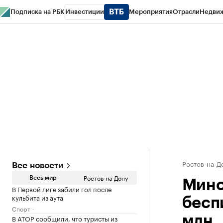
Подписка на РБК
Инвестиции
Мероприятия
Отрасли
Недви
РБК Курсы
РБК Life
Тренды
Визионеры
Национальные проекты
Горо
Спецпроекты СПб
Конференции СПб
Спецпроекты
Проверка конт
Ростов-на-Д
Все новости
Ростов-на-Дону
Весь мир
Минс
В Первой лиге забили гол после
кульбита из аута
бесп
Спорт
В АТОР сообщили, что туристы из
млн