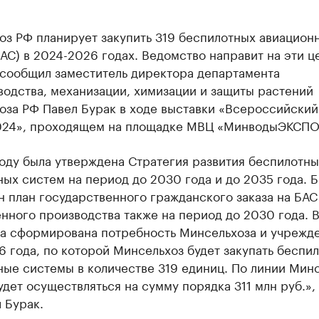
оз РФ планирует закупить 319 беспилотных авиацион
АС) в 2024-2026 годах. Ведомство направит на эти це
 сообщил заместитель директора департамента
одства, механизации, химизации и защиты растений
оза РФ Павел Бурак в ходе выставки «Всероссийский
024», проходящем на площадке МВЦ «МинводыЭКСПО
оду была утверждена Стратегия развития беспилотны
ых систем на период до 2030 года и до 2035 года. 
 план государственного гражданского заказа на БАС
нного производства также на период до 2030 года. 
ла сформирована потребность Минсельхоза и учрежд
 года, по которой Минсельхоз будет закупать беспи
ные системы в количестве 319 единиц. По линии Мин
удет осуществляться на сумму порядка 311 млн руб.»,
 Бурак.