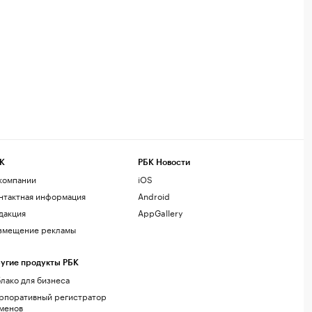
К
РБК Новости
компании
iOS
нтактная информация
Android
дакция
AppGallery
змещение рекламы
угие продукты РБК
лако для бизнеса
рпоративный регистратор
менов