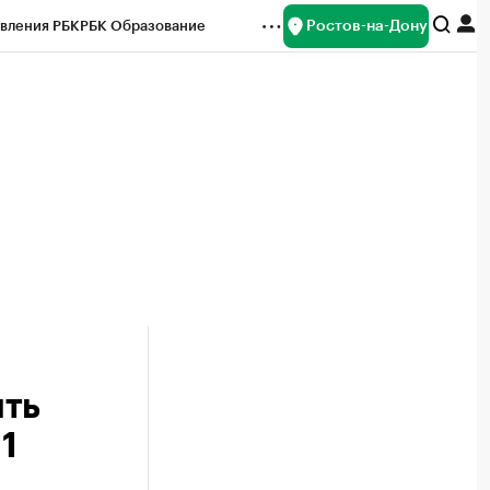
Ростов-на-Дону
вления РБК
РБК Образование
редитные рейтинги
Франшизы
Газета
ок наличной валюты
ить
1