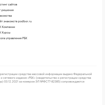
стинг сайтов
г.решения
акомства
йт знакомств podbor.ru
К Компании
К Курсы
ола управления РБК
регистрации средства массовой информации выдано Федеральной
и сетевого издания «РБК» (свидетельство о регистрации средства
ор) 03.12.2021 за номером ЭЛ №ФС77-82385) сопровождаются