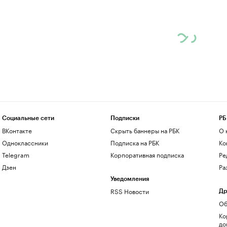
Социальные сети
Подписки
РБ
ВКонтакте
Скрыть баннеры на РБК
О 
Одноклассники
Подписка на РБК
Ко
Telegram
Корпоративная подписка
Ре
Дзен
Ра
Уведомления
RSS Новости
Др
Об
Ко
до