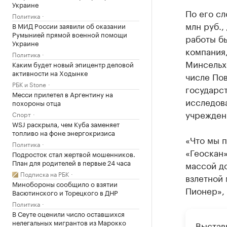
Украине
По его сл
Политика
млн руб.,
В МИД России заявили об оказании
Румынией прямой военной помощи
работы б
Украине
компания
Политика
Минсельх
Каким будет новый эпицентр деловой
активности на Ходынке
числе По
РБК и Stone
государс
Месси прилетел в Аргентину на
исследов
похороны отца
учрежден
Спорт
WSJ раскрыла, чем Куба заменяет
топливо на фоне энергокризиса
«Что мы п
Политика
«Геоскан»
Подросток стал жертвой мошенников.
План для родителей в первые 24 часа
массой до
Подписка на РБК
взлетной 
Минобороны сообщило о взятии
Пионер», 
Васютинского и Торецкого в ДНР
Политика
В Сеуте оценили число оставшихся
нелегальных мигрантов из Марокко
Выстав