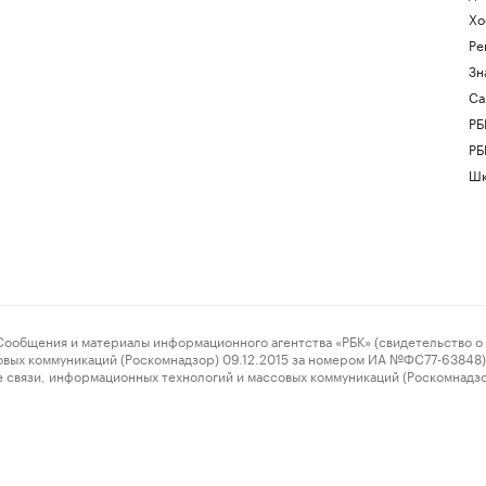
Хо
Ре
Зн
Са
РБ
РБ
Шк
ения и материалы информационного агентства «РБК» (свидетельство о 
овых коммуникаций (Роскомнадзор) 09.12.2015 за номером ИА №ФС77-63848) 
 связи, информационных технологий и массовых коммуникаций (Роскомнадз