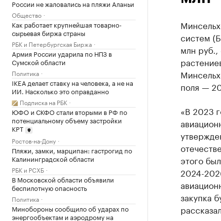
России не жаловались на пляжи Аланьи
Общество
Минсельх
Как работает крупнейшая товарно-
сырьевая биржа страны
систем (Б
РБК и Петербургская Биржа
млн руб.,
Армия России ударила по НПЗ в
растениев
Сумской области
Минсельх
Политика
IKEA делает ставку на человека, а не на
поля — 2
ИИ. Насколько это оправданно
Подписка на РБК
«В 2023 г
ЮФО и СКФО стали вторыми в РФ по
потенциальному объему застройки
авиационн
КРТ
утвержден
Ростов-на-Дону
отечестве
Пляжи, замки, марципан: гастрогид по
Калининградской области
этого бы
РБК и РСХБ
2024-2026
В Московской области объявили
авиацион
беспилотную опасность
закупка б
Политика
рассказал
Минобороны сообщило об ударах по
энергообъектам и аэродрому на