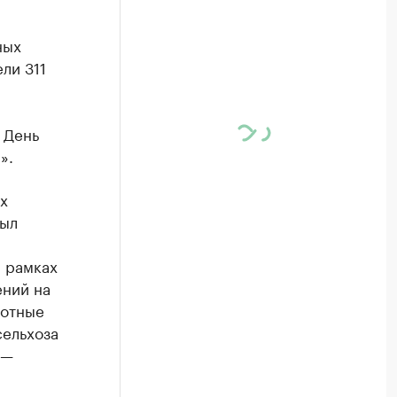
ных
ли 311
 День
».
х
Был
В рамках
ений на
лотные
сельхоза
 —