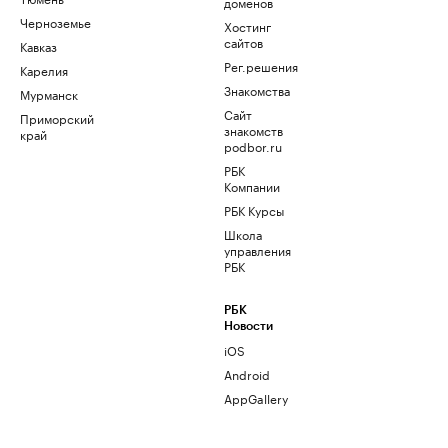
доменов
Черноземье
Хостинг
сайтов
Кавказ
Рег.решения
Карелия
Знакомства
Мурманск
Сайт
Приморский
знакомств
край
podbor.ru
РБК
Компании
РБК Курсы
Школа
управления
РБК
РБК
Новости
iOS
Android
AppGallery