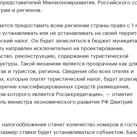
 представителей Минэкономразвития, Российского с
рии и регионов.
ется предоставить всем регионам страны право с 1 
 устанавливать или не устанавливать на своей терри
ский налог. Он будет зачисляться в бюджет муниципа
ть направлен исключительно на проектирование,
ьство, реконструкцию, содержание туристической
ктуры. Такой механизм является прозрачным как дл
так и туристов, региона. Сведения обо всех отелях и
х, которые платят туристический налог, будут агреги
еречне классифицированных средств размещения,
ом которого является Росаккредитация», — отметил
ель министра экономического развития РФ Дмитрий
 налогообложения станет количество номеров в гост
 размер ставки будет устанавливаться субъектом. Баз