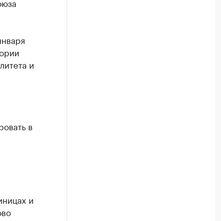
оюза
января
тории
литета и
я
ровать в
иницах и
ово