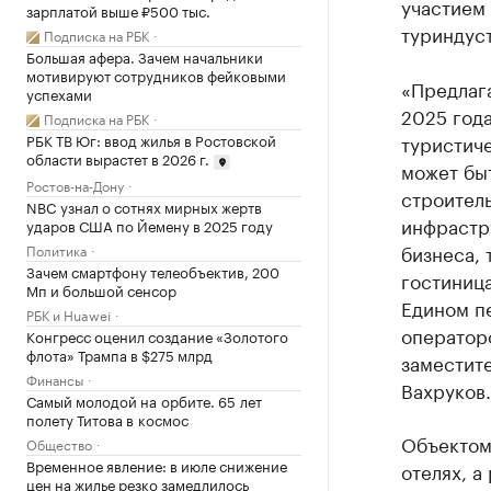
участием
зарплатой выше ₽500 тыс.
туриндуст
Подписка на РБК
Большая афера. Зачем начальники
мотивируют сотрудников фейковыми
«Предлага
успехами
2025 года
Подписка на РБК
туристиче
РБК ТВ Юг: ввод жилья в Ростовской
области вырастет в 2026 г.
может бы
Ростов-на-Дону
строител
NBC узнал о сотнях мирных жертв
инфрастру
ударов США по Йемену в 2025 году
бизнеса, 
Политика
Зачем смартфону телеобъектив, 200
гостиница
Мп и большой сенсор
Едином п
РБК и Huawei
оператор
Конгресс оценил создание «Золотого
флота» Трампа в $275 млрд
заместит
Финансы
Вахруков.
Самый молодой на орбите. 65 лет
полету Титова в космос
Объектом
Общество
Временное явление: в июле снижение
отелях, а
цен на жилье резко замедлилось