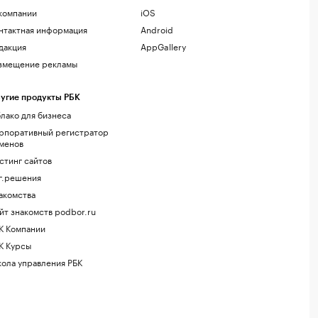
компании
iOS
нтактная информация
Android
дакция
AppGallery
змещение рекламы
угие продукты РБК
лако для бизнеса
рпоративный регистратор
менов
стинг сайтов
г.решения
акомства
йт знакомств podbor.ru
К Компании
К Курсы
ола управления РБК