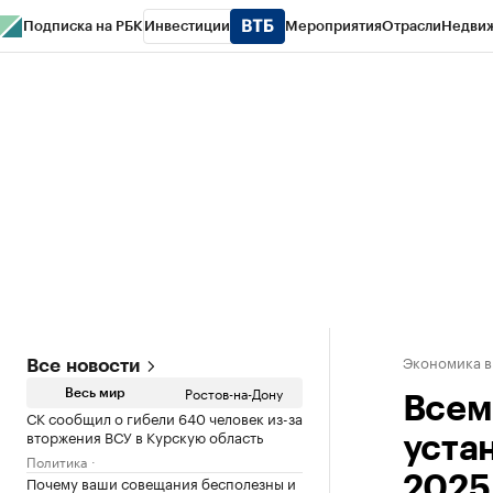
Подписка на РБК
Инвестиции
Мероприятия
Отрасли
Недви
РБК Курсы
РБК Life
Тренды
Визионеры
Национальные проекты
Горо
Спецпроекты СПб
Конференции СПб
Спецпроекты
Проверка конт
Экономика в
Все новости
Ростов-на-Дону
Весь мир
Всем
СК сообщил о гибели 640 человек из-за
вторжения ВСУ в Курскую область
уста
Политика
Почему ваши совещания бесполезны и
2025 