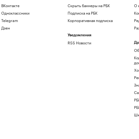
ВКонтакте
Скрыть баннеры на РБК
О 
Одноклассники
Подписка на РБК
Ко
Telegram
Корпоративная подписка
Ре
Дзен
Ра
Уведомления
RSS Новости
Др
Об
Ко
до
Хо
Ре
Зн
Са
РБ
РБ
Шк