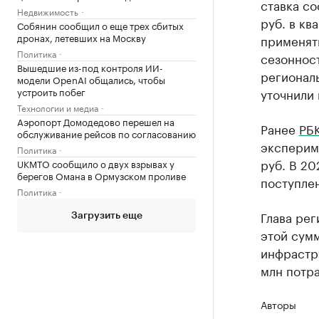
ставка со
Недвижимость
руб. в кв
Собянин сообщил о еще трех сбитых
дронах, летевших на Москву
применят
Политика
сезоннос
Вышедшие из-под контроля ИИ-
региональ
модели OpenAI общались, чтобы
устроить побег
уточнили
Технологии и медиа
Аэропорт Домодедово перешел на
Ранее
РБК
обслуживание рейсов по согласованию
эксперим
Политика
руб. В 20
UKMTO сообщило о двух взрывах у
берегов Омана в Ормузском проливе
поступлен
Политика
Глава рег
Загрузить еще
этой сум
инфрастру
млн потра
Авторы