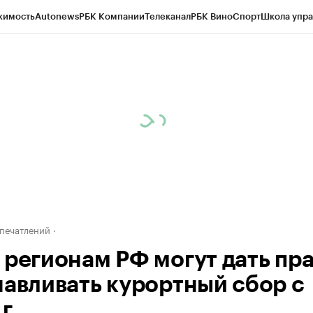
жимость
Autonews
РБК Компании
Телеканал
РБК Вино
Спорт
Школа упра
д
Стиль
Крипто
РБК Бизнес-среда
Дискуссионный клуб
Исследования
К
рагентов
Политика
Экономика
Бизнес
Технологии и медиа
Финансы
Рын
печатлений
 регионам РФ могут дать пр
навливать курортный сбор с
г.