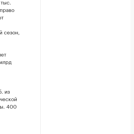
 тыс.
 право
от
й сезон,
лет
 млрд
. из
ической
ты. 400