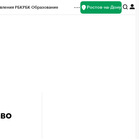
Ростов-на-Дону
вления РБК
РБК Образование
редитные рейтинги
Франшизы
Газета
ок наличной валюты
аво