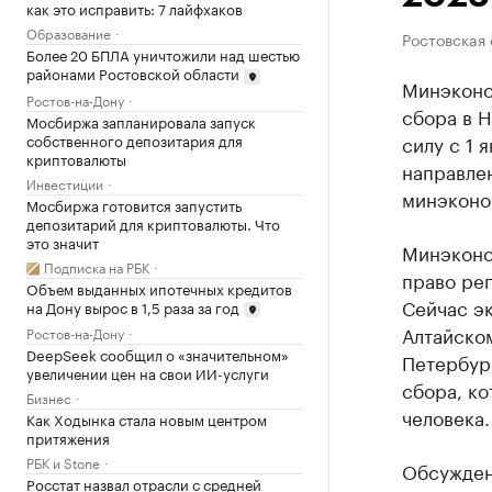
как это исправить: 7 лайфхаков
Образование
Ростовская 
Более 20 БПЛА уничтожили над шестью
районами Ростовской области
Минэконо
Ростов-на-Дону
сбора в Н
Мосбиржа запланировала запуск
собственного депозитария для
силу с 1 
криптовалюты
направле
Инвестиции
минэконо
Мосбиржа готовится запустить
депозитарий для криптовалюты. Что
это значит
Минэконо
Подписка на РБК
право рег
Объем выданных ипотечных кредитов
Сейчас э
на Дону вырос в 1,5 раза за год
Алтайском
Ростов-на-Дону
DeepSeek сообщил о «значительном»
Петербур
увеличении цен на свои ИИ-услуги
сбора, ко
Бизнес
человека.
Как Ходынка стала новым центром
притяжения
РБК и Stone
Обсужден
Росстат назвал отрасли с средней