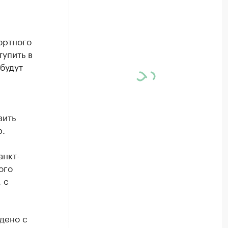
ортного
упить в
будут
вить
р.
анкт-
ого
 с
дено с